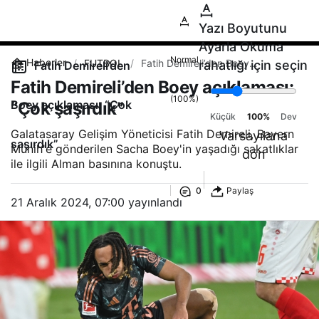
Yazı Boyutunu
Ayarla
Okuma
Normal
FUTBOL
BASKETBOL
GALATASARAY
FENERBA
Haberler
FUTBOL
Fatih Demireli’den Boey
rahatlığı için seçin
Fatih Demireli’den
açıklaması: “Çok şaşırdık”
Fatih Demireli’den Boey açıklaması:
(100%)
Boey açıklaması: “Çok
“Çok şaşırdık”
Küçük
100%
Dev
Galatasaray Gelişim Yöneticisi Fatih Demireli, Bayern
Varsayılana
şaşırdık”
Münih'e gönderilen Sacha Boey'in yaşadığı sakatlıklar
dön
ile ilgili Alman basınına konuştu.
Hızlı Erişim
Spor
0
Paylaş
21 Aralık 2024, 07:00
yayınlandı
Maç Merkezi
Geçmiş veya gelecek maçları yakından takip
edebilirsiniz.
Puan Durumları
Liglerde son görünüm!