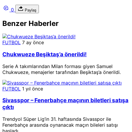
0
Paylaş
Benzer Haberler
FUTBOL
7 ay önce
Chukwueze Beşiktaş’a önerildi!
Serie A takımlarından Milan forması giyen Samuel
Chukwueze, menajerler tarafından Beşiktaş’a önerildi.
FUTBOL
1 yıl önce
Sivasspor – Fenerbahçe maçının biletleri satışa
çıktı
Trendyol Süper Lig’in 31. haftasında Sivasspor ile
Fenerbahçe arasında oynanacak maçın bileleri satışı
başladı.