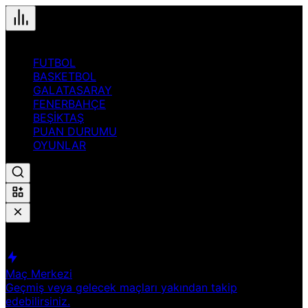
FUTBOL
BASKETBOL
GALATASARAY
FENERBAHÇE
BEŞİKTAŞ
PUAN DURUMU
OYUNLAR
Hızlı Erişim
Spor
Maç Merkezi
Geçmiş veya gelecek maçları yakından takip
edebilirsiniz.