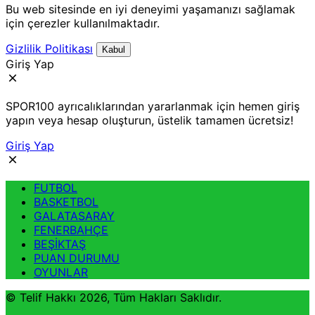
Bu web sitesinde en iyi deneyimi yaşamanızı sağlamak
için çerezler kullanılmaktadır.
Gizlilik Politikası
Kabul
Giriş Yap
SPOR100 ayrıcalıklarından yararlanmak için hemen giriş
yapın veya hesap oluşturun, üstelik tamamen ücretsiz!
Giriş Yap
FUTBOL
BASKETBOL
GALATASARAY
FENERBAHÇE
BEŞİKTAŞ
PUAN DURUMU
OYUNLAR
© Telif Hakkı 2026, Tüm Hakları Saklıdır.