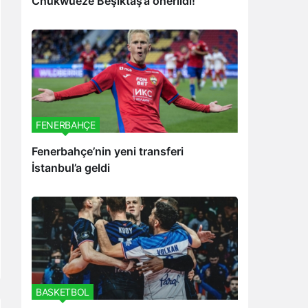
Chukwueze Beşiktaş’a önerildi!
FENERBAHÇE
Fenerbahçe’nin yeni transferi
İstanbul’a geldi
BASKETBOL