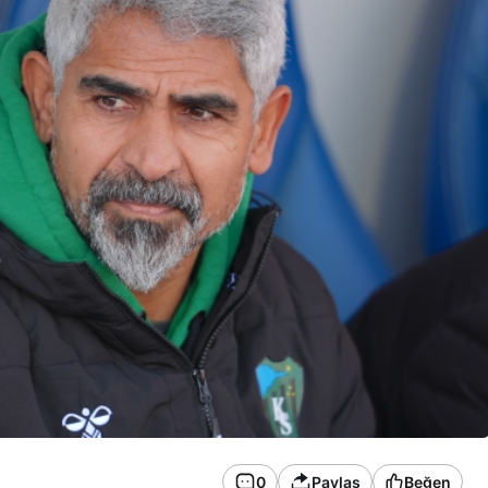
0
Paylaş
Beğen