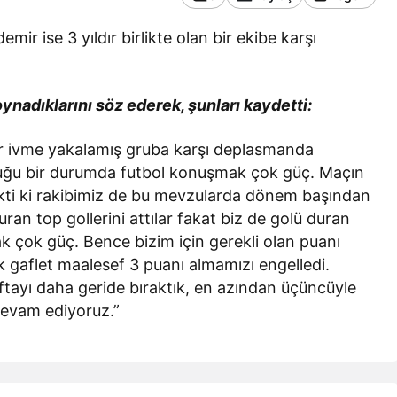
ir ise 3 yıldır birlikte olan bir ekibe karşı
ynadıklarını söz ederek, şunları kaydetti:
bir ivme yakalamış gruba karşı deplasmanda
duğu bir durumda futbol konuşmak çok güç. Maçın
ekti ki rakibimiz de bu mevzularda dönem başından
uran top gollerini attılar fakat biz de golü duran
 çok güç. Bence bizim için gerekli olan puanı
ık gaflet maalesef 3 puanı almamızı engelledi.
ftayı daha geride bıraktık, en azından üçüncüyle
devam ediyoruz.”