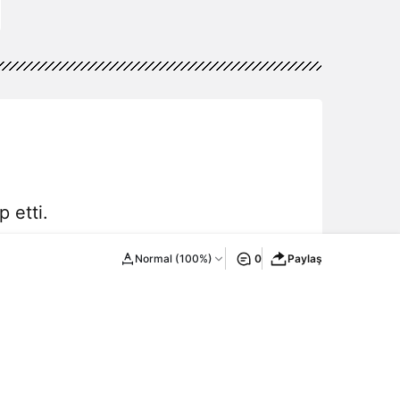
 etti.
Normal (100%)
0
Paylaş
Yeni Haberler
Bonus
Hipbet Giriş – Hipbet Giriş Adresi