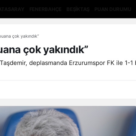
ATASARAY
FENERBAHÇE
BEŞİKTAŞ
PUAN DURUMU
puana çok yakındık”
uana çok yakındık”
t Taşdemir, deplasmanda Erzurumspor FK ile 1-1 