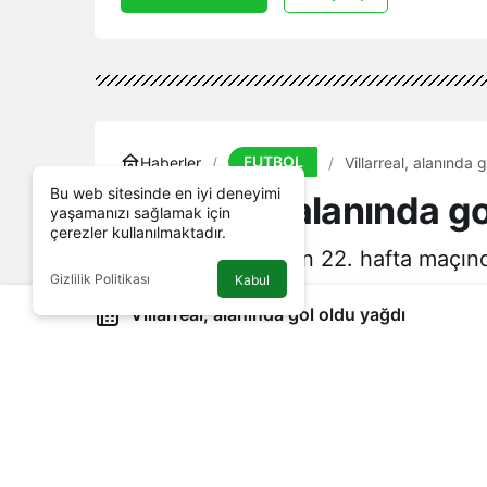
FUTBOL
Haberler
Villarreal, alanında 
Bu web sitesinde en iyi deneyimi
Villarreal, alanında g
yaşamanızı sağlamak için
çerezler kullanılmaktadır.
İspanya La Liga'nın 22. hafta maçında
Gizlilik Politikası
Kabul
Villarreal, alanında gol oldu yağdı
4 Nisan 2025, 06:00
yayınlandı