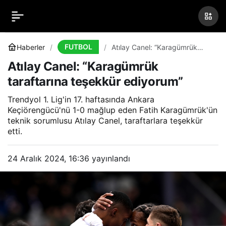
Atılay Canel:
0
Paylaş
“Karagümrük taraftarına
FUTBOL
Haberler
Atılay Canel: “Karagümrük
taraftarına teşekkür ediyorum”
Atılay Canel: “Karagümrük
teşekkür ediyorum”
taraftarına teşekkür ediyorum”
Trendyol 1. Lig'in 17. haftasında Ankara
Keçiörengücü'nü 1-0 mağlup eden Fatih Karagümrük'ün
teknik sorumlusu Atılay Canel, taraftarlara teşekkür
etti.
24 Aralık 2024, 16:36
yayınlandı