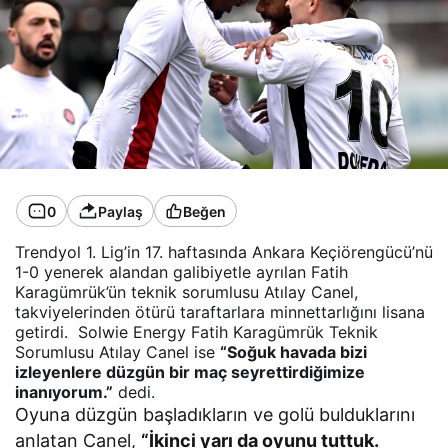
0
Paylaş
Beğen
Trendyol 1. Lig’in 17. haftasında Ankara Keçiörengücü’nü
1-0 yenerek alandan galibiyetle ayrılan Fatih
Karagümrük’ün teknik sorumlusu Atılay Canel,
takviyelerinden ötürü taraftarlara minnettarlığını lisana
getirdi. Solwie Energy Fatih Karagümrük Teknik
Sorumlusu Atılay Canel ise
“Soğuk havada bizi
izleyenlere düzgün bir maç seyrettirdiğimize
inanıyorum.”
dedi.
Oyuna düzgün başladıkların ve golü bulduklarını
anlatan Canel,
“İkinci yarı da oyunu tuttuk.