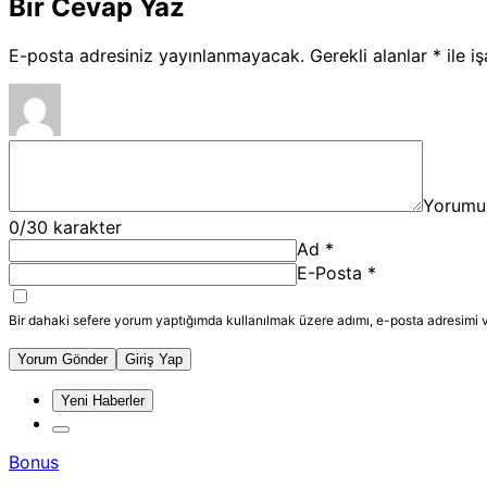
Bir Cevap Yaz
E-posta adresiniz yayınlanmayacak.
Gerekli alanlar
*
ile i
Yorumu
0
/30 karakter
Ad
*
E-Posta
*
Bir dahaki sefere yorum yaptığımda kullanılmak üzere adımı, e-posta adresimi v
Yorum Gönder
Giriş Yap
Yeni Haberler
Bonus