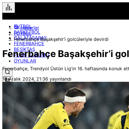
FUTBOL
Haberler
BASKETBOL
FUTBOL
GALATASARAY
Fenerbahçe Başakşehir’i golcüleriyle devirdi
FENERBAHÇE
BEŞİKTAŞ
Fenerbahçe Başakşehir’i gol
PUAN DURUMU
OYUNLAR
Fenerbahçe, Trendyol Üstün Lig'in 16. haftasında konuk ett
16 Aralık 2024, 21:36
yayınlandı
Hızlı Erişim
Spor
Maç Merkezi
Geçmiş veya gelecek maçları yakından takip edebilirsiniz.