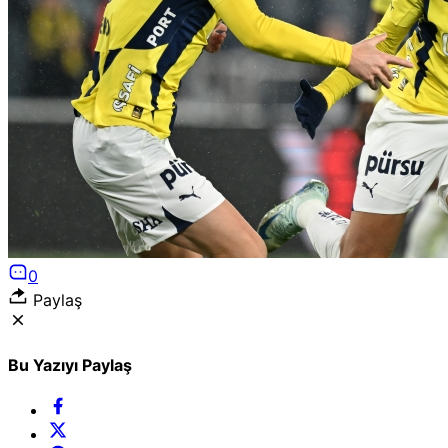
Puan Durumları
Liglerde son görünüm!
Gazete Manşetleri
Günün manşetlerine göz atın!
0
Paylaş
Bu Yazıyı Paylaş