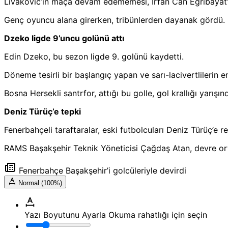
Livakovic’in maça devam edememesi, İrfan Can Eğribayat’ın
Genç oyuncu alana girerken, tribünlerden dayanak gördü.
Dzeko ligde 9’uncu golünü attı
Edin Dzeko, bu sezon ligde 9. golünü kaydetti.
Döneme tesirli bir başlangıç yapan ve sarı-lacivertlilerin 
Bosna Hersekli santrfor, attığı bu golle, gol krallığı yar
Deniz Türüç’e tepki
Fenerbahçeli taraftaralar, eski futbolcuları Deniz Türüç’e r
RAMS Başakşehir Teknik Yöneticisi Çağdaş Atan, devre ort
Fenerbahçe Başakşehir’i golcüleriyle devirdi
Normal (100%)
Yazı Boyutunu Ayarla
Okuma rahatlığı için seçin