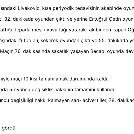
aşındaki Livakovic, kısa periyodik tedavisinin akabinde oyu
, 32. dakikada oyundan çıktı ve yerine Ertuğrul Çetin oyuna
attığı deparla meşin yuvarlağı yatarak rakibinden kapan Oğ
ndaki futbolcu, sekerek oyundan çıktı ve 55. dakikada yer
ı. Maçın 76. dakikasında sakatlık yaşayan Becao, oyunda d
niyle maçı 10 kişi tamamlamak durumunda kaldı.
nda 5 oyuncu değişiklik hakkının tamamını kullandı.
u değişikliği hakkı kalmayan sarı-lacivertliler, 78. dakika
 gördü.