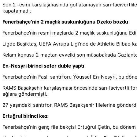
Son 2 resmi karşılaşmasında gol atamayan sarı-lacivertliler
kapatamadı.
Fenerbahçe’nin 2 maçlık suskunluğunu Dzeko bozdu
Fenerbahçe’nin resmi maçlarda 2 maçlık suskunluğunu Ed
Ligde Beşiktaş, UEFA Avrupa Ligi’nde de Athletic Bilbao ka
Kelam konusu 2 maçtan evvelki son müsabakada Gaziantep FK
En-Nesyri birinci sefer duble yaptı
Fenerbahçe’nin Faslı santrforu Youssef En-Nesyri, bu dönem
RAMS Başakşehir karşılaşması öncesinde sarı-lacivertli fo
ağlara göndermişti.
27 yaşındaki santrfor, RAMS Başakşehir filelerine gönderdi
Ertuğrul birinci kez
Fenerbahçe’nin genç file bekçisi Ertuğrul Çetin, bu dönem 