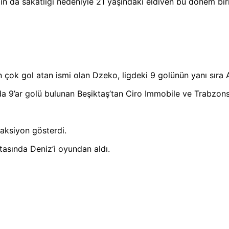
 da sakatlığı nedeniyle 21 yaşındaki eldiven bu dönem birin
en çok gol atan ismi olan Dzeko, ligdeki 9 golünün yanı sıra
ışında 9’ar golü bulunan Beşiktaş’tan Ciro Immobile ve Trabz
eaksiyon gösterdi.
asında Deniz’i oyundan aldı.