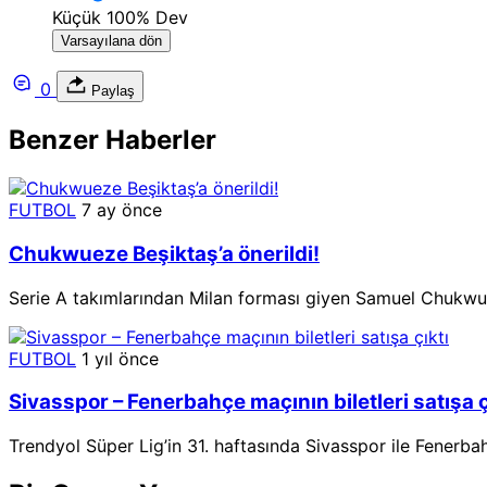
Küçük
100%
Dev
Varsayılana dön
0
Paylaş
Benzer Haberler
FUTBOL
7 ay önce
Chukwueze Beşiktaş’a önerildi!
Serie A takımlarından Milan forması giyen Samuel Chukwuez
FUTBOL
1 yıl önce
Sivasspor – Fenerbahçe maçının biletleri satışa ç
Trendyol Süper Lig’in 31. haftasında Sivasspor ile Fenerba