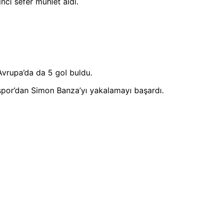
ci sefer mühlet aldı.
 Avrupa’da da 5 gol buldu.
onspor’dan Simon Banza’yı yakalamayı başardı.