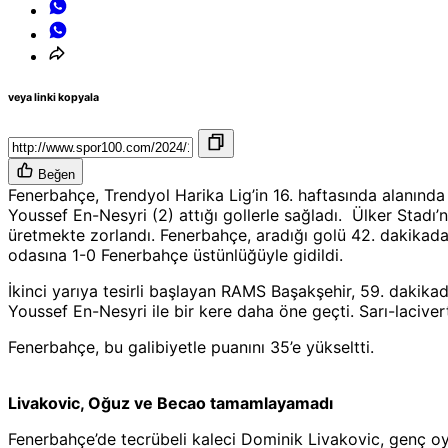
veya linki kopyala
Beğen
Fenerbahçe, Trendyol Harika Lig’in 16. haftasında alanında a
Youssef En-Nesyri (2) attığı gollerle sağladı. Ülker Stadı
üretmekte zorlandı. Fenerbahçe, aradığı golü 42. dakikada
odasına 1-0 Fenerbahçe üstünlüğüyle gidildi.
İkinci yarıya tesirli başlayan RAMS Başakşehir, 59. dakika
Youssef En-Nesyri ile bir kere daha öne geçti. Sarı-lacivert
Fenerbahçe, bu galibiyetle puanını 35’e yükseltti.
Livakovic, Oğuz ve Becao tamamlayamadı
Fenerbahçe’de tecrübeli kaleci Dominik Livakovic, genç