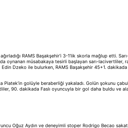
ğırladığı RAMS Başakşehir’i 3-1’lik skorla mağlup etti. Sarı-l
’nda oynanan müsabakaya tesirli başlayan sarı-lacivertliler
 Edin Dzeko ile bulurken, RAMS Başakşehir 45+1. dakikada B
da Piatek’in golüyle beraberliği yakaladı. Golün şokunu çab
liler, 90. dakikada Faslı oyuncuyla bir gol daha buldu ve ala
 oyuncu Oğuz Aydın ve deneyimli stoper Rodrigo Becao sak