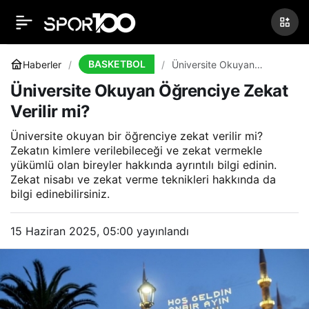
Üniversite Okuyan
0
Öğrenciye Zekat Verilir
BASKETBOL
Haberler
Üniversite Okuyan
Öğrenciye Zekat Verilir
Üniversite Okuyan Öğrenciye Zekat
mi?
mi?
Verilir mi?
Üniversite okuyan bir öğrenciye zekat verilir mi?
Zekatın kimlere verilebileceği ve zekat vermekle
yükümlü olan bireyler hakkında ayrıntılı bilgi edinin.
Zekat nisabı ve zekat verme teknikleri hakkında da
bilgi edinebilirsiniz.
15 Haziran 2025, 05:00
yayınlandı