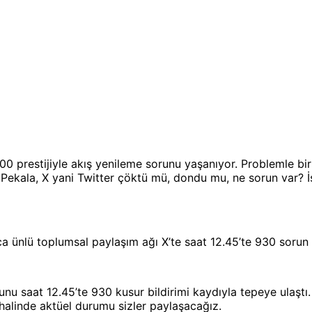
0 prestijiyle akış yenileme sorunu yaşanıyor. Problemle birl
Pekala, X yani Twitter çöktü mü, dondu mu, ne sorun var? İşte
 ünlü toplumsal paylaşım ağı X’te saat 12.45’te 930 sorun bi
runu saat 12.45’te 930 kusur bildirimi kaydıyla tepeye ulaşt
halinde aktüel durumu sizler paylaşacağız.