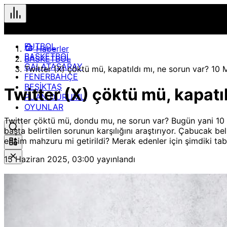
FUTBOL
Haberler
BASKETBOL
BASKETBOL
GALATASARAY
Twitter (X) çöktü mü, kapatıldı mı, ne sorun var? 10 
FENERBAHÇE
BEŞİKTAŞ
Twitter (X) çöktü mü, kapatı
PUAN DURUMU
OYUNLAR
Twitter çöktü mü, dondu mu, ne sorun var? Bugün yani 10 
başta belirtilen sorunun karşılığını araştırıyor. Çabucak be
erişim mahzuru mi getirildi? Merak edenler için şimdiki tab
15 Haziran 2025, 03:00
yayınlandı
Hızlı Erişim
Spor
Maç Merkezi
Geçmiş veya gelecek maçları yakından takip edebilirsiniz.