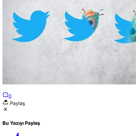
Puan Durumları
Liglerde son görünüm!
Gazete Manşetleri
Günün manşetlerine göz atın!
0
Paylaş
Bu Yazıyı Paylaş