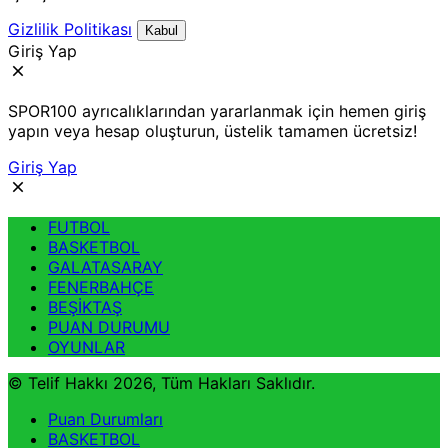
Gizlilik Politikası
Kabul
Giriş Yap
SPOR100 ayrıcalıklarından yararlanmak için hemen giriş
yapın veya hesap oluşturun, üstelik tamamen ücretsiz!
Giriş Yap
FUTBOL
BASKETBOL
GALATASARAY
FENERBAHÇE
BEŞİKTAŞ
PUAN DURUMU
OYUNLAR
© Telif Hakkı 2026, Tüm Hakları Saklıdır.
Puan Durumları
BASKETBOL