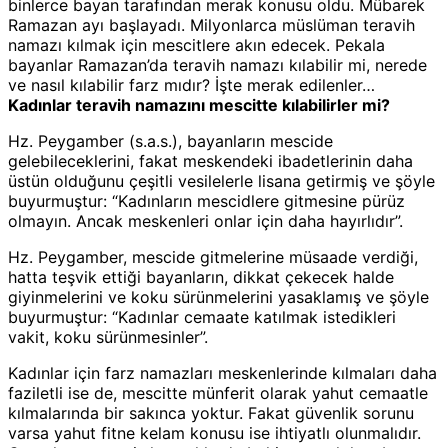
binlerce bayan tarafından merak konusu oldu. Mübarek
Ramazan ayı başlayadı. Milyonlarca müslüman teravih
namazı kılmak için mescitlere akın edecek. Pekala
bayanlar Ramazan’da teravih namazı kılabilir mi, nerede
ve nasıl kılabilir farz mıdır? İşte merak edilenler…
Kadınlar teravih namazını mescitte kılabilirler mi?
Hz. Peygamber (s.a.s.), bayanların mescide
gelebileceklerini, fakat meskendeki ibadetlerinin daha
üstün olduğunu çeşitli vesilelerle lisana getirmiş ve şöyle
buyurmuştur: “Kadınların mescidlere gitmesine pürüz
olmayın. Ancak meskenleri onlar için daha hayırlıdır”.
Hz. Peygamber, mescide gitmelerine müsaade verdiği,
hatta teşvik ettiği bayanların, dikkat çekecek halde
giyinmelerini ve koku sürünmelerini yasaklamış ve şöyle
buyurmuştur: “Kadınlar cemaate katılmak istedikleri
vakit, koku sürünmesinler”.
Kadınlar için farz namazları meskenlerinde kılmaları daha
faziletli ise de, mescitte münferit olarak yahut cemaatle
kılmalarında bir sakınca yoktur. Fakat güvenlik sorunu
varsa yahut fitne kelam konusu ise ihtiyatlı olunmalıdır.