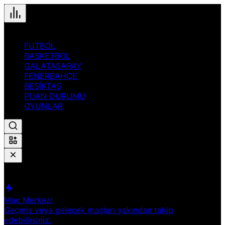
FUTBOL
BASKETBOL
GALATASARAY
FENERBAHÇE
BEŞİKTAŞ
PUAN DURUMU
OYUNLAR
Hızlı Erişim
Spor
Maç Merkezi
Geçmiş veya gelecek maçları yakından takip
edebilirsiniz.