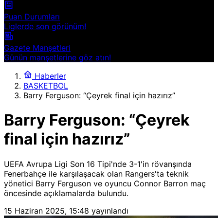
Puan Durumları
Liglerde son görünüm!
Gazete Manşetleri
Günün manşetlerine göz atın!
Haberler
BASKETBOL
Barry Ferguson: “Çeyrek final için hazırız”
Barry Ferguson: “Çeyrek
final için hazırız”
UEFA Avrupa Ligi Son 16 Tipi'nde 3-1'in rövanşında
Fenerbahçe ile karşılaşacak olan Rangers'ta teknik
yönetici Barry Ferguson ve oyuncu Connor Barron maç
öncesinde açıklamalarda bulundu.
15 Haziran 2025, 15:48
yayınlandı