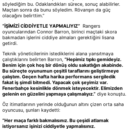
söylediğim bu. Odaklandıkları sürece, sonuç alabilirler.
Maçtan sonra da bunu söyledim. Rövanşın da güç
olacağını belirttim.”
“İŞİMİZİ CİDDİYETLE YAPMALIYIZ”
Rangers
oyuncularından Connor Barron, birinci maçtaki skora
bakmadan işlerini ciddiye almaları gerektiğini lisana
getirdi.
Teknik yöneticilerinin istediklerini alana yansıtmaya
çalıştıklarını belirten Barron,
“Hepimiz tıpkı gemideyiz.
Benim için çok hoş bir dönüş oldu sakatlığın akabinde.
Bu süreçte oyunumun çeşitli taraflarını geliştirmeye
çalıştım. Geçen hafta harika performans sergiledik
fakat iş şimdi bitmedi. Yapacak çok şeyimiz var.
Fenerbahçe kesinlikle dönmek isteyecektir. Elimizden
gelenin en güzelini yapmaya çalışmalıyız.”
diye konuştu.
Öz itimatlarının yerinde olduğunun altını çizen orta saha
oyuncusu, şunları kaydetti:
“Her maça farklı bakmalısınız. Bu çeşidi atlamak
istiyorsanız işinizi ciddiyetle yapmalısınız.