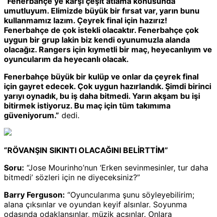
“
Fenerbahçe’ye karşı çeşit atlama konusunda
umutluyum. Elimizde büyük bir fırsat var, yarın bunu
kullanmamız lazım. Çeyrek final için hazırız!
Fenerbahçe de çok istekli olacaktır. Fenerbahçe çok
uygun bir grup lakin biz kendi oyunumuzla alanda
olacağız. Rangers için kıymetli bir maç, heyecanlıyım ve
oyuncularım da heyecanlı olacak.
Fenerbahçe büyük bir kulüp ve onlar da çeyrek final
için gayret edecek. Çok uygun hazırlandık. Şimdi birinci
yarıyı oynadık, bu iş daha bitmedi. Yarın akşam bu işi
bitirmek istiyoruz. Bu maç için tüm takımıma
güveniyorum.”
dedi.
“RÖVANŞIN SIKINTI OLACAĞINI BELİRTTİM”
Soru:
“Jose Mourinho’nun ‘Erken sevinmesinler, tur daha
bitmedi’ sözleri için ne diyeceksiniz?”
Barry Ferguson:
“
Oyuncularıma şunu söyleyebilirim;
alana çıksınlar ve oyundan keyif alsınlar. Soyunma
odasında odaklansınlar, müzik açsınlar. Onlara