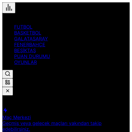
FUTBOL
BASKETBOL
GALATASARAY
FENERBAHÇE
BEŞİKTAŞ
PUAN DURUMU
OYUNLAR
Hızlı Erişim
Spor
Maç Merkezi
Geçmiş veya gelecek maçları yakından takip
edebilirsiniz.