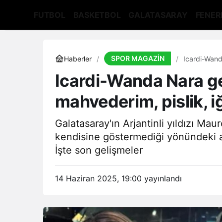
FUTBOL
BASKETBOL
GALATASARAY
FENER
SPOR MAGAZİN
Haberler
Icardi-Wanda
Icardi-Wanda Nara ger
mahvederim, pislik, i
Galatasaray'ın Arjantinli yıldızı Mau
kendisine göstermediği yönündeki aç
İşte son gelişmeler
14 Haziran 2025, 19:00
yayınlandı