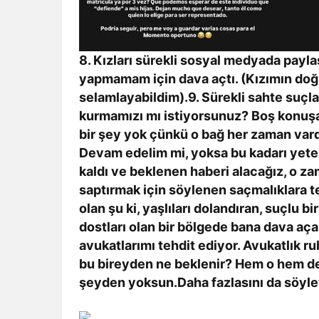
8. Kızları sürekli sosyal medyada payl
yapmamam için dava açtı. (Kızımın doğ
selamlayabildim).9. Sürekli sahte suç
kurmamızı mı istiyorsunuz? Boş konuşa
bir şey yok çünkü o bağ her zaman vard
Devam edelim mi, yoksa bu kadarı yet
kaldı ve beklenen haberi alacağız, o z
saptırmak için söylenen saçmalıklara 
olan şu ki, yaşlıları dolandıran, suçlu bi
dostları olan bir bölgede bana dava açar
avukatlarımı tehdit ediyor. Avukatlık ruh
bu bireyden ne beklenir? Hem o hem de
şeyden yoksun.Daha fazlasını da söyley