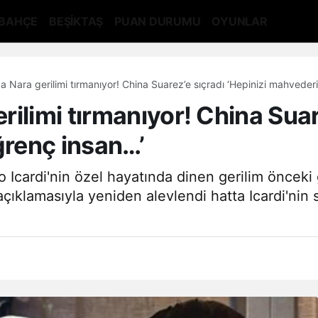
BAHÇE
BEŞİKTAŞ
PUAN DURUMU
OYUNLAR
 Nara gerilimi tırmanıyor! China Suarez’e sıçradı ‘Hepinizi mahvederi
ilimi tırmanıyor! China Suare
ğrenç insan…’
ro Icardi'nin özel hayatında dinen gerilim önceki
ıklamasıyla yeniden alevlendi hatta Icardi'nin s