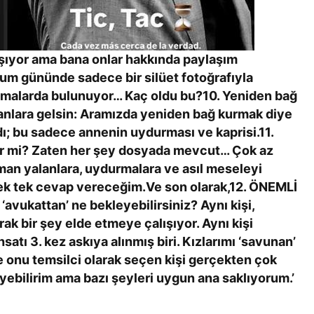
aşıyor ama bana onlar hakkında paylaşım
um gününde sadece bir silüet fotoğrafıyla
lamalarda bulunuyor… Kaç oldu bu?10. Yeniden bağ
nlara gelsin: Aramızda yeniden bağ kurmak diye
ı; bu sadece annenin uydurması ve kaprisi.11.
er mi? Zaten her şey dosyada mevcut… Çok az
aman yalanlara, uydurmalara ve asıl meseleyi
tek tek cevap vereceğim.Ve son olarak,12. ÖNEMLİ
r ‘avukattan’ ne bekleyebilirsiniz? Aynı kişi,
ak bir şey elde etmeye çalışıyor. Aynı kişi
satı 3. kez askıya alınmış biri. Kızlarımı ‘savunan’
 onu temsilci olarak seçen kişi gerçekten çok
ebilirim ama bazı şeyleri uygun ana saklıyorum.’