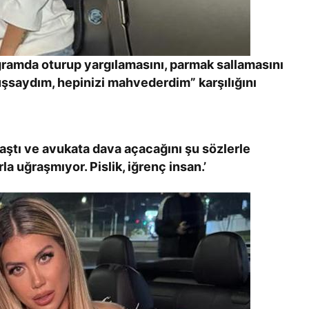
ogramda oturup yargılamasını, parmak sallamasını
şsaydım, hepinizi mahvederdim” karşılığını
laştı ve avukata dava açacağını şu sözlerle
a uğraşmıyor. Pislik, iğrenç insan.’