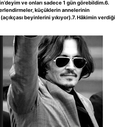
tin’deyim ve onları sadece 1 gün görebildim.6.
erlendirmeler, küçüklerin annelerinin
 (açıkçası beyinlerini yıkıyor).7. Hâkimin verdiği