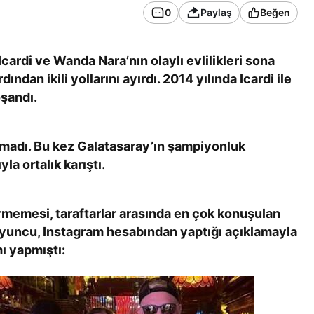
0
Paylaş
Beğen
Icardi ve Wanda Nara’nın olaylı evlilikleri sona
ndan ikili yollarını ayırdı. 2014 yılında Icardi ile
şandı.
rulmadı. Bu kez Galatasaray’ın şampiyonluk
la ortalık karıştı.
tirmemesi, taraftarlar arasında en çok konuşulan
oyuncu, Instagram hesabından yaptığı açıklamayla
ı yapmıştı: