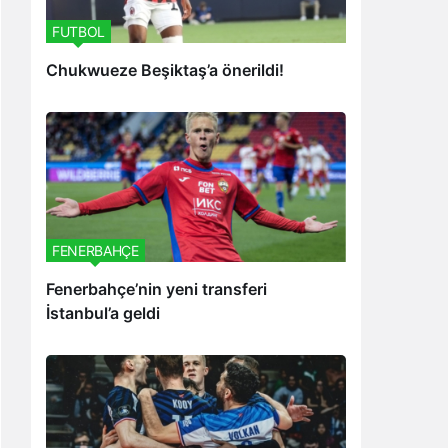
FUTBOL
Chukwueze Beşiktaş’a önerildi!
FENERBAHÇE
Fenerbahçe’nin yeni transferi
İstanbul’a geldi