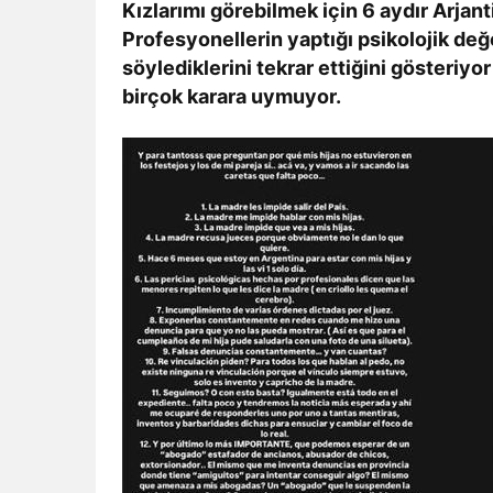
Kızlarımı görebilmek için 6 aydır Arjan
Profesyonellerin yaptığı psikolojik değ
söylediklerini tekrar ettiğini gösteriyor
birçok karara uymuyor.