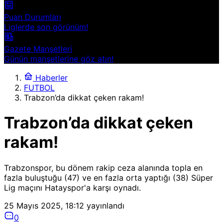
Puan Durumları
Liglerde son görünüm!
Gazete Manşetleri
Günün manşetlerine göz atın!
Haberler
FUTBOL
Trabzon’da dikkat çeken rakam!
Trabzon’da dikkat çeken
rakam!
Trabzonspor, bu dönem rakip ceza alanında topla en
fazla buluştuğu (47) ve en fazla orta yaptığı (38) Süper
Lig maçını Hatayspor'a karşı oynadı.
25 Mayıs 2025, 18:12
yayınlandı
0