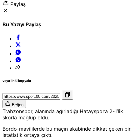
Paylaş
Bu Yazıyı Paylaş
veya linki kopyala
Beğen
Trabzonspor, alanında ağırladığı Hatayspor’a 2-1’lik
skorla mağlup oldu.
Bordo-mavililerde bu maçın akabinde dikkat çeken bir
istatistik ortaya çıktı.