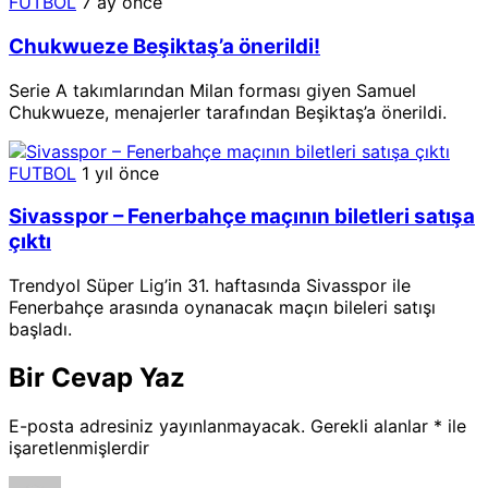
FUTBOL
7 ay önce
Chukwueze Beşiktaş’a önerildi!
Serie A takımlarından Milan forması giyen Samuel
Chukwueze, menajerler tarafından Beşiktaş’a önerildi.
FUTBOL
1 yıl önce
Sivasspor – Fenerbahçe maçının biletleri satışa
çıktı
Trendyol Süper Lig’in 31. haftasında Sivasspor ile
Fenerbahçe arasında oynanacak maçın bileleri satışı
başladı.
Bir Cevap Yaz
E-posta adresiniz yayınlanmayacak.
Gerekli alanlar
*
ile
işaretlenmişlerdir