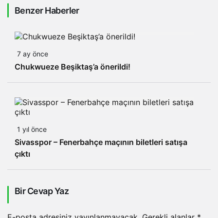
açıklaması!
Benzer Haberler
7 ay önce
Chukwueze Beşiktaş’a önerildi!
1 yıl önce
Sivasspor – Fenerbahçe maçının biletleri satışa
çıktı
Bir Cevap Yaz
E-posta adresiniz yayınlanmayacak.
Gerekli alanlar
*