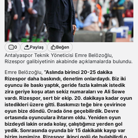
0
Paylaş
Beğen
Antalyaspor Teknik Yöneticisi Emre Belözoğlu,
Rizespor galibiyetinin akabinde açıklamalarda bulundu.
Emre Belözoğlu,
“Aslında birinci 20-25 dakika
Rizespor daha baskındı, denetim onlardaydı. Biz iki
oyuncu ile baskı yaptık, geride fazla kalmak istedik
zira geriye koşu atan sekiz numaraları ve Ali Sowe
vardı. Rizespor, sert bir ekip. 20. dakikaya kadar oyun
istedikleri üzere gitti. Baskımızı teğe bire çevirince
oyun bize döndü. Orada öne geçebilirdik. Devre
ortasında oyunculara ihtarım oldu. Yeniden oyun
bizdeydi lakin orada kolay, çalıştığımız yerden gol
yedik. Sonrasında oyunda bir 15 dakikalık kayıp var
bizim ismimize. Rizespor, ikinci golü de bulabilirdi o