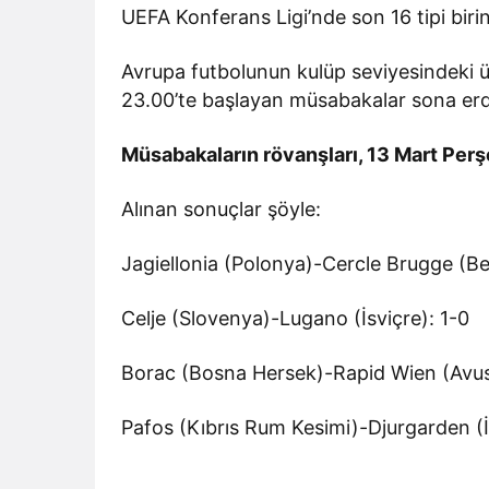
UEFA Konferans Ligi’nde son 16 tipi bir
Avrupa futbolunun kulüp seviyesindeki üç
23.00’te başlayan müsabakalar sona erd
Müsabakaların rövanşları, 13 Mart Pe
Alınan sonuçlar şöyle:
Jagiellonia (Polonya)-Cercle Brugge (Be
Celje (Slovenya)-Lugano (İsviçre): 1-0
Borac (Bosna Hersek)-Rapid Wien (Avus
Pafos (Kıbrıs Rum Kesimi)-Djurgarden (İ