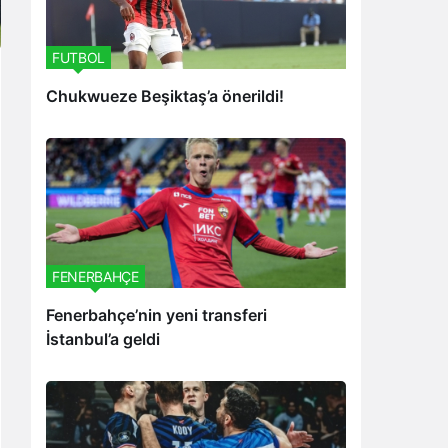
FUTBOL
Chukwueze Beşiktaş’a önerildi!
FENERBAHÇE
Fenerbahçe’nin yeni transferi
İstanbul’a geldi