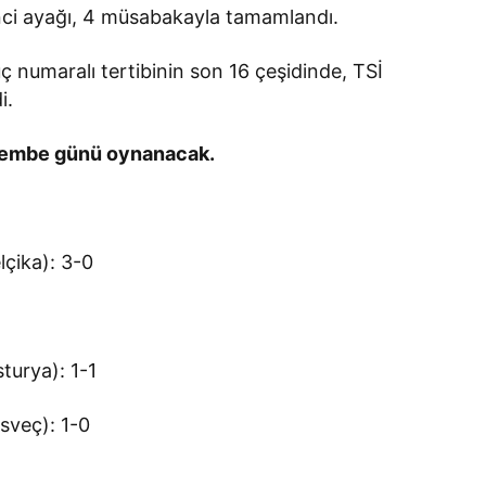
inci ayağı, 4 müsabakayla tamamlandı.
 numaralı tertibinin son 16 çeşidinde, TSİ
i.
rşembe günü oynanacak.
lçika): 3-0
turya): 1-1
sveç): 1-0