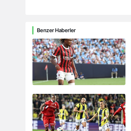
Benzer Haberler