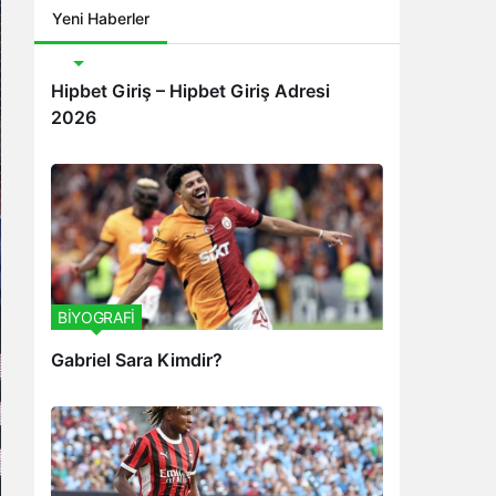
Yeni Haberler
Bonus
Hipbet Giriş – Hipbet Giriş Adresi
2026
BİYOGRAFİ
Gabriel Sara Kimdir?