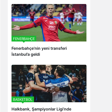
FENERBAHÇE
Fenerbahçe’nin yeni transferi
İstanbul’a geldi
BASKETBOL
Halkbank, Şampiyonlar Ligi’nde