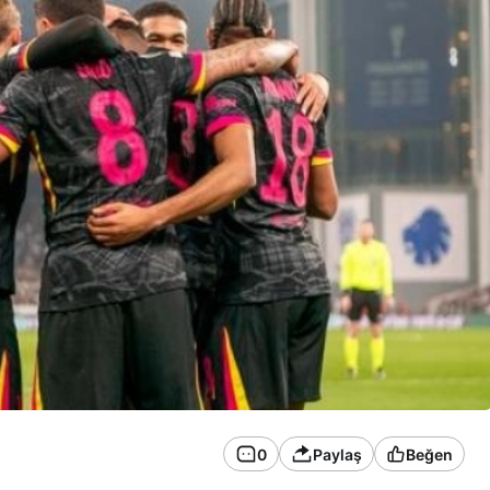
0
Paylaş
Beğen