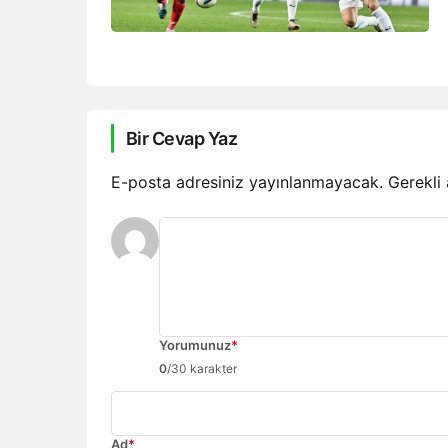
Bir Cevap Yaz
E-posta adresiniz yayınlanmayacak.
Gerekli
Yorumunuz
*
0
/30 karakter
Ad
*