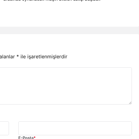
 alanlar
*
ile işaretlenmişlerdir
E-Posta
*