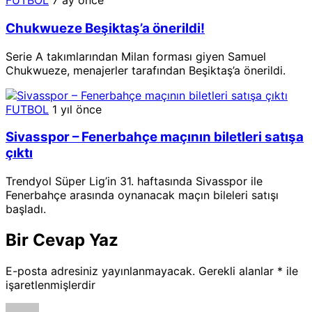
FUTBOL
7 ay önce
Chukwueze Beşiktaş’a önerildi!
Serie A takımlarından Milan forması giyen Samuel
Chukwueze, menajerler tarafından Beşiktaş’a önerildi.
FUTBOL
1 yıl önce
Sivasspor – Fenerbahçe maçının biletleri satışa
çıktı
Trendyol Süper Lig’in 31. haftasında Sivasspor ile
Fenerbahçe arasında oynanacak maçın bileleri satışı
başladı.
Bir Cevap Yaz
E-posta adresiniz yayınlanmayacak.
Gerekli alanlar
*
ile
işaretlenmişlerdir