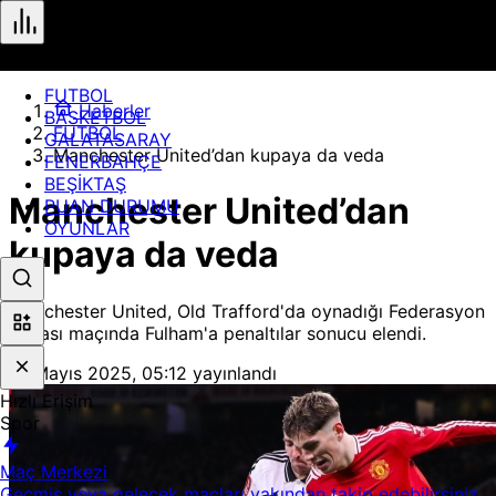
FUTBOL
Haberler
BASKETBOL
FUTBOL
GALATASARAY
Manchester United’dan kupaya da veda
FENERBAHÇE
BEŞİKTAŞ
Manchester United’dan
PUAN DURUMU
OYUNLAR
kupaya da veda
Manchester United, Old Trafford'da oynadığı Federasyon
Kupası maçında Fulham'a penaltılar sonucu elendi.
19 Mayıs 2025, 05:12
yayınlandı
Hızlı Erişim
Spor
Maç Merkezi
Geçmiş veya gelecek maçları yakından takip edebilirsiniz.