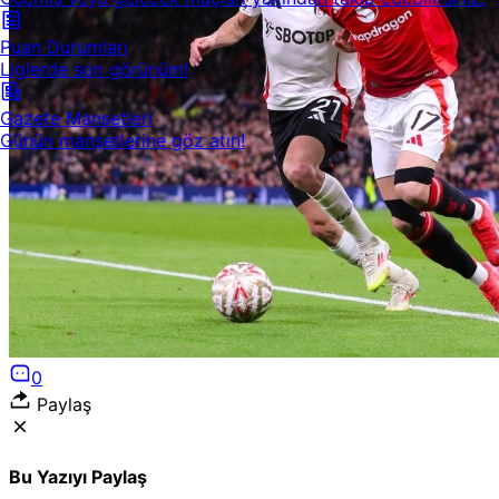
Puan Durumları
Liglerde son görünüm!
Gazete Manşetleri
Günün manşetlerine göz atın!
0
Paylaş
Bu Yazıyı Paylaş