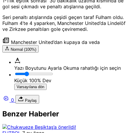
1-1’lik eşitlik sonrası 30 dakikalık uzatma kısmında de
gol sesi çıkmadı ve penaltı atışlarına geçildi.
Seri penaltı atışlarında çeşidi geçen taraf Fulham oldu.
Fulham 4’te 4 yaparken, Manchester United’da Lindelöf
ve Zirkzee penaltıları gole çeviremedi.
Manchester United’dan kupaya da veda
Normal (100%)
Yazı Boyutunu Ayarla
Okuma rahatlığı için seçin
Küçük
100%
Dev
Varsayılana dön
0
Paylaş
Benzer Haberler