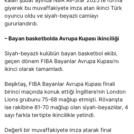
kalan şubat ayında NBA All-Star 2025’te forma
giyerek bu muvaffakiyete imza atan ikinci Türk
oyuncu oldu ve siyah-beyazlı camiayı
gururlandırdı.
– Bayan basketbolda Avrupa Kupası ikinciliği
Siyah-beyazlı kulübün bayan basketbol ekibi,
geçen dönem FIBA Bayanlar Avrupa Kupası’nı
ikinci olarak tamamladı.
Beşiktaş, FIBA Bayanlar Avrupa Kupası finali
birinci maçında konuk ettiği İngiltere’nin London
Lions grubunu 75-68 mağlup etmişti. Rövanşta
ise rakibine 81-70 mağlup olan siyah-beyazlılar, 4
sayı farkla tertipte ikincilikle yetindi.
Değerli bir muvaffakiyete imza atarak final