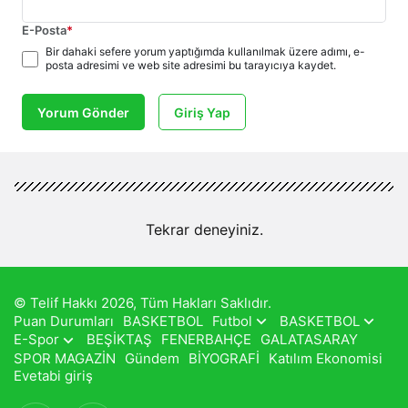
E-Posta
*
Bir dahaki sefere yorum yaptığımda kullanılmak üzere adımı, e-
posta adresimi ve web site adresimi bu tarayıcıya kaydet.
Yorum Gönder
Giriş Yap
Tekrar deneyiniz.
© Telif Hakkı 2026, Tüm Hakları Saklıdır.
Puan Durumları
BASKETBOL
Futbol
BASKETBOL
E-Spor
BEŞİKTAŞ
FENERBAHÇE
GALATASARAY
SPOR MAGAZİN
Gündem
BİYOGRAFİ
Katılım Ekonomisi
Evetabi giriş