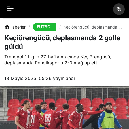
Keçiörengücü,
0
deplasmanda 2 golle
FUTBOL
Haberler
Keçiörengücü, deplasmanda 2
golle güldü
Keçiörengücü, deplasmanda 2 golle
güldü
güldü
Trendyol 1.Lig'in 27. hafta maçında Keçiörengücü,
deplasmanda Pendikspor'u 2-0 mağlup etti.
18 Mayıs 2025, 05:36
yayınlandı