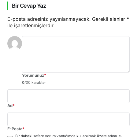
Bir Cevap Yaz
E-posta adresiniz yayınlanmayacak.
Gerekli alanlar
*
ile işaretlenmişlerdir
Yorumunuz
*
0
/30 karakter
Ad
*
E-Posta
*
Bir dahaki sefere yorum yaptığımda kullanılmak üzere adımı, e-