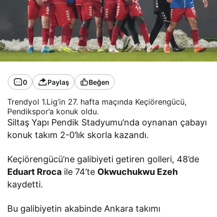
0
Paylaş
Beğen
Trendyol 1.Lig’in 27. hafta maçında Keçiörengücü,
Pendikspor’a konuk oldu.
Siltaş Yapı Pendik Stadyumu’nda oynanan çabayı
konuk takım 2-0’lık skorla kazandı.
Keçiörengücü’ne galibiyeti getiren golleri, 48’de
Eduart Rroca
ile 74’te
Okwuchukwu Ezeh
kaydetti.
Bu galibiyetin akabinde Ankara takımı