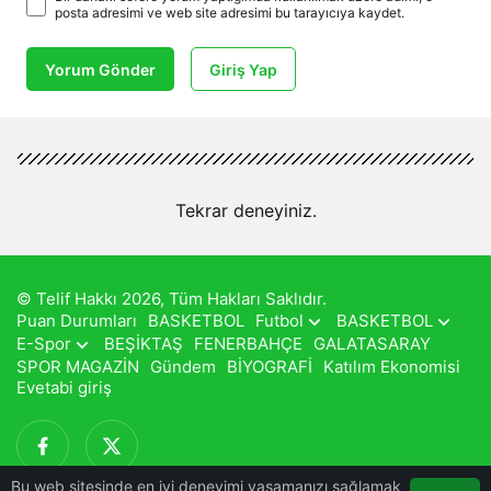
posta adresimi ve web site adresimi bu tarayıcıya kaydet.
Yorum Gönder
Giriş Yap
Tekrar deneyiniz.
© Telif Hakkı 2026, Tüm Hakları Saklıdır.
Puan Durumları
BASKETBOL
Futbol
BASKETBOL
E-Spor
BEŞİKTAŞ
FENERBAHÇE
GALATASARAY
SPOR MAGAZİN
Gündem
BİYOGRAFİ
Katılım Ekonomisi
Evetabi giriş
Bu web sitesinde en iyi deneyimi yaşamanızı sağlamak