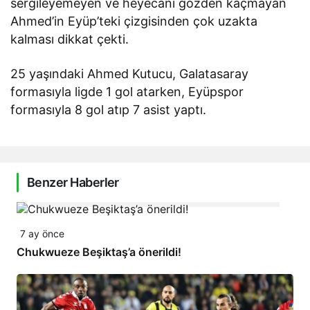
sergileyemeyen ve heyecanı gözden kaçmayan
Ahmed’in Eyüp’teki çizgisinden çok uzakta
kalması dikkat çekti.
25 yaşındaki Ahmed Kutucu, Galatasaray
formasıyla ligde 1 gol atarken, Eyüpspor
formasıyla 8 gol atıp 7 asist yaptı.
Benzer Haberler
7 ay önce
Chukwueze Beşiktaş’a önerildi!