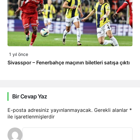
1 yıl önce
Sivasspor – Fenerbahçe maçının biletleri satışa çıktı
Bir Cevap Yaz
E-posta adresiniz yayınlanmayacak.
Gerekli alanlar
*
ile işaretlenmişlerdir