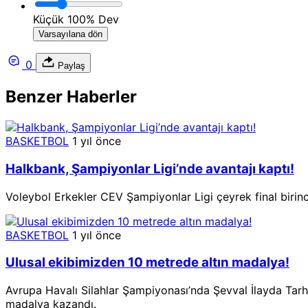
Küçük
100%
Dev
Varsayılana dön
0
Paylaş
Benzer Haberler
BASKETBOL
1 yıl önce
Halkbank, Şampiyonlar Ligi’nde avantajı kaptı!
Voleybol Erkekler CEV Şampiyonlar Ligi çeyrek final biri
BASKETBOL
1 yıl önce
Ulusal ekibimizden 10 metrede altın madalya!
Avrupa Havalı Silahlar Şampiyonası’nda Şevval İlayda Tarha
madalya kazandı.