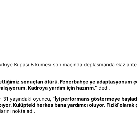
 Türkiye Kupası B kümesi son maçında deplasmanda Gaziante
ettiğimiz sonuçtan ötürü. Fenerbahçe’ye adaptasyonum çok
lışıyorum. Kadroya yardım için hazırım.”
dedi.
n 31 yaşındaki oyuncu,
“İyi performans göstermeye başlad
yor. Kulüpteki herkes bana yardımcı oluyor. Fizikî olarak
arını noktaladı.