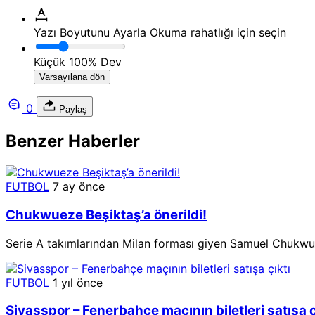
Yazı Boyutunu Ayarla
Okuma rahatlığı için seçin
Küçük
100%
Dev
Varsayılana dön
0
Paylaş
Benzer Haberler
FUTBOL
7 ay önce
Chukwueze Beşiktaş’a önerildi!
Serie A takımlarından Milan forması giyen Samuel Chukwuez
FUTBOL
1 yıl önce
Sivasspor – Fenerbahçe maçının biletleri satışa ç