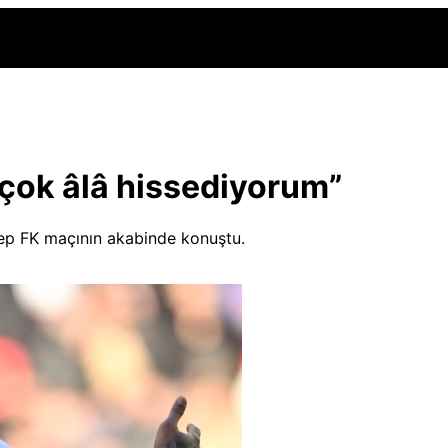
çok âlâ hissediyorum”
ntep FK maçının akabinde konuştu.