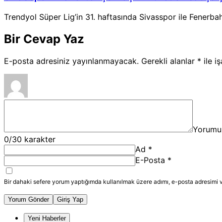
Trendyol Süper Lig’in 31. haftasında Sivasspor ile Fenerba
Bir Cevap Yaz
E-posta adresiniz yayınlanmayacak.
Gerekli alanlar
*
ile i
Yorumu
0
/30 karakter
Ad
*
E-Posta
*
Bir dahaki sefere yorum yaptığımda kullanılmak üzere adımı, e-posta adresimi v
Yorum Gönder
Giriş Yap
Yeni Haberler