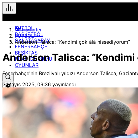
FUTBOL
Haberler
BASKETBOL
FUTBOL
GALATASARAY
Anderson Talisca: “Kendimi çok âlâ hissediyorum”
FENERBAHÇE
BEŞİKTAŞ
Anderson Talisca: “Kendimi 
PUAN DURUMU
OYUNLAR
Fenerbahçe'nin Brezilyalı yıldızı Anderson Talisca, Gazia
3 Mayıs 2025, 09:36
yayınlandı
Hızlı Erişim
Spor
Maç Merkezi
Geçmiş veya gelecek maçları yakından takip edebilirsiniz.