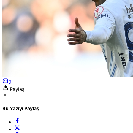
Puan Durumları
Liglerde son görünüm!
Gazete Manşetleri
Günün manşetlerine göz atın!
0
Paylaş
Bu Yazıyı Paylaş