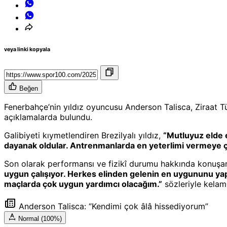
veya linki kopyala
Beğen
Fenerbahçe’nin yıldız oyuncusu Anderson Talisca, Ziraat
açıklamalarda bulundu.
Galibiyeti kıymetlendiren Brezilyalı yıldız,
“Mutluyuz elde 
dayanak oldular. Antrenmanlarda en yeterlimi vermeye ça
Son olarak performansı ve fizikî durumu hakkında konuşa
uygun çalışıyor. Herkes elinden gelenin en uygununu yapı
maçlarda çok uygun yardımcı olacağım.”
sözleriyle kelaml
Anderson Talisca: “Kendimi çok âlâ hissediyorum”
Normal (100%)