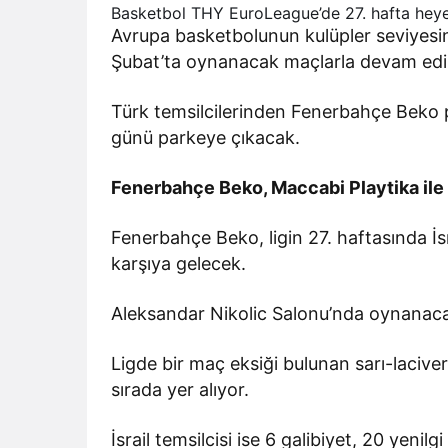
Basketbol THY EuroLeague’de 27. hafta hey
Avrupa basketbolunun kulüpler seviyesi
Şubat’ta oynanacak maçlarla devam edi
Türk temsilcilerinden Fenerbahçe Beko
günü parkeye çıkacak.
Fenerbahçe Beko, Maccabi Playtika ile
Fenerbahçe Beko, ligin 27. haftasında İsr
karşıya gelecek.
Aleksandar Nikolic Salonu’nda oynanaca
Ligde bir maç eksiği bulunan sarı-lacivertl
sırada yer alıyor.
İsrail temsilcisi ise 6 galibiyet, 20 yenilgi