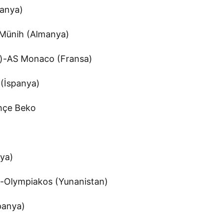
tvanya)
 Münih (Almanya)
a)-AS Monaco (Fransa)
 (İspanya)
ahçe Beko
ya)
)-Olympiakos (Yunanistan)
panya)