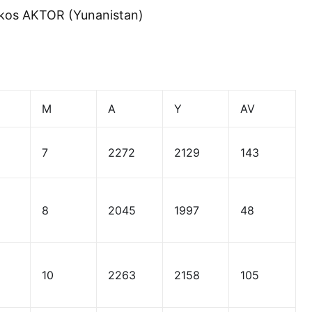
ikos AKTOR (Yunanistan)
M
A
Y
AV
7
2272
2129
143
8
2045
1997
48
10
2263
2158
105