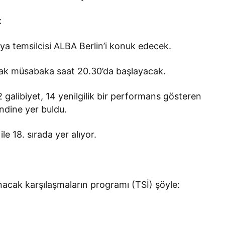
k
ya temsilcisi ALBA Berlin’i konuk edecek.
ak müsabaka saat 20.30’da başlayacak.
 galibiyet, 14 yenilgilik bir performans gösteren
endine yer buldu.
le 18. sırada yer alıyor.
acak karşılaşmaların programı (TSİ) şöyle: