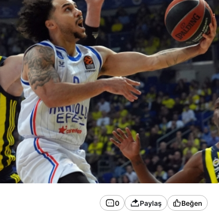
0
Paylaş
Beğen