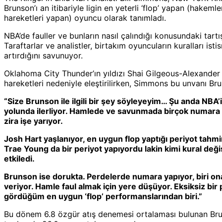
Brunson’ı an itibariyle ligin en yeterli ‘flop’ yapan (hakeml
hareketleri yapan) oyuncu olarak tanımladı.
NBA’de fauller ve bunların nasıl çalındığı konusundaki tartı
Taraftarlar ve analistler, birtakım oyuncuların kuralları isti
artırdığını savunuyor.
Oklahoma City Thunder’ın yıldızı Shai Gilgeous-Alexander
hareketleri nedeniyle eleştirilirken, Simmons bu unvanı Bru
“Size Brunson ile ilgili bir şey söyleyeyim… Şu anda NBA’
yolunda ilerliyor. Hamlede ve savunmada birçok numara 
zira işe yarıyor.
Josh Hart yaşlanıyor, en uygun flop yaptığı periyot ta
Trae Young da bir periyot yapıyordu lakin kimi kural değiş
etkiledi.
Brunson ise dorukta. Perdelerde numara yapıyor, biri ona
veriyor. Hamle faul almak için yere düşüyor. Eksiksiz bi
gördüğüm en uygun ‘flop’ performanslarından biri.”
Bu dönem 6.8 özgür atış denemesi ortalaması bulunan Brun