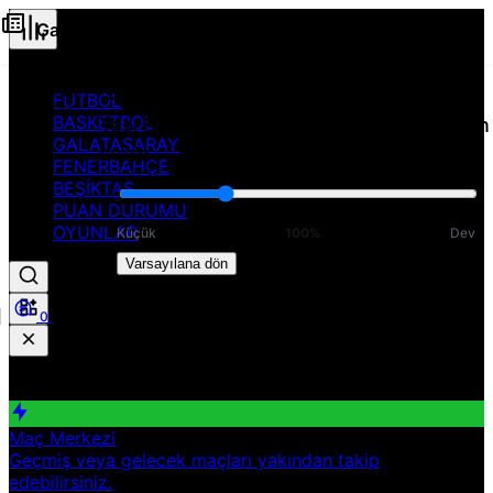
Galatasaray, Kemerburgaz’a taşınıyor
Normal
FUTBOL
(100%)
BASKETBOL
Yazı Boyutunu Ayarla
Okuma rahatlığı için
GALATASARAY
seçin
FENERBAHÇE
BEŞİKTAŞ
PUAN DURUMU
OYUNLAR
Küçük
100%
Dev
Varsayılana dön
0
Paylaş
Hızlı Erişim
Spor
Maç Merkezi
Geçmiş veya gelecek maçları yakından takip
edebilirsiniz.