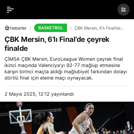
ÇBK Mersin, 6’lı Final’de
0
çeyrek finalde
BASKETBOL
Haberler
ÇBK Mersin, 6’lı Final’de
çeyrek finalde
ÇBK Mersin, 6’lı Final’de çeyrek
finalde
ÇİMSA ÇBK Mersin, EuroLeague Women çeyrek final
ikinci maçında Valenciya'yı 92-77 mağlup etmesine
karşın birinci maçta aldığı mağlubiyet farkından dolayı
dörtlü final için eleme maçı oynayacak.
2 Mayıs 2025, 12:12
yayınlandı