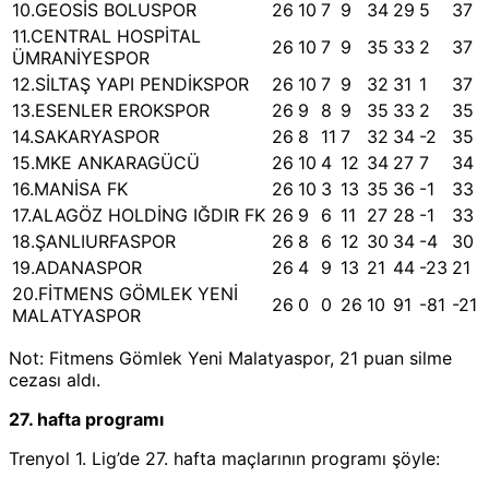
10.GEOSİS BOLUSPOR
26
10
7
9
34
29
5
37
11.CENTRAL HOSPİTAL
26
10
7
9
35
33
2
37
ÜMRANİYESPOR
12.SİLTAŞ YAPI PENDİKSPOR
26
10
7
9
32
31
1
37
13.ESENLER EROKSPOR
26
9
8
9
35
33
2
35
14.SAKARYASPOR
26
8
11
7
32
34
-2
35
15.MKE ANKARAGÜCÜ
26
10
4
12
34
27
7
34
16.MANİSA FK
26
10
3
13
35
36
-1
33
17.ALAGÖZ HOLDİNG IĞDIR FK
26
9
6
11
27
28
-1
33
18.ŞANLIURFASPOR
26
8
6
12
30
34
-4
30
19.ADANASPOR
26
4
9
13
21
44
-23
21
20.FİTMENS GÖMLEK YENİ
26
0
0
26
10
91
-81
-21
MALATYASPOR
Not: Fitmens Gömlek Yeni Malatyaspor, 21 puan silme
cezası aldı.
27. hafta programı
Trenyol 1. Lig’de 27. hafta maçlarının programı şöyle: