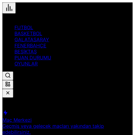
FUTBOL
BASKETBOL
GALATASARAY
FENERBAHÇE
BEŞİKTAŞ
PUAN DURUMU
OYUNLAR
Hızlı Erişim
Spor
Maç Merkezi
Geçmiş veya gelecek maçları yakından takip
edebilirsiniz.