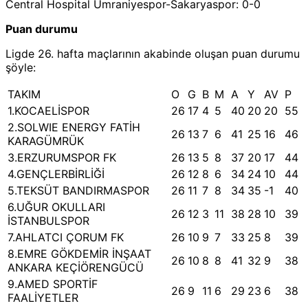
Central Hospital Ümraniyespor-Sakaryaspor: 0-0
Puan durumu
Ligde 26. hafta maçlarının akabinde oluşan puan durumu
şöyle:
TAKIM
O
G
B
M
A
Y
AV
P
1.KOCAELİSPOR
26
17
4
5
40
20
20
55
2.SOLWIE ENERGY FATİH
26
13
7
6
41
25
16
46
KARAGÜMRÜK
3.ERZURUMSPOR FK
26
13
5
8
37
20
17
44
4.GENÇLERBİRLİĞİ
26
12
8
6
34
24
10
44
5.TEKSÜT BANDIRMASPOR
26
11
7
8
34
35
-1
40
6.UĞUR OKULLARI
26
12
3
11
38
28
10
39
İSTANBULSPOR
7.AHLATCI ÇORUM FK
26
10
9
7
33
25
8
39
8.EMRE GÖKDEMİR İNŞAAT
26
10
8
8
41
32
9
38
ANKARA KEÇİÖRENGÜCÜ
9.AMED SPORTİF
26
9
11
6
29
23
6
38
FAALİYETLER