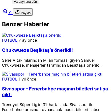
Varsayılana dön
0
Paylaş
Benzer Haberler
FUTBOL
7 ay önce
Chukwueze Beşiktaş’a önerildi!
Serie A takımlarından Milan forması giyen Samuel
Chukwueze, menajerler tarafından Beşiktaş’a önerildi.
FUTBOL
1 yıl önce
Sivasspor – Fenerbahçe maçının biletleri satışa
çıktı
Trendyol Süper Lig’in 31. haftasında Sivasspor ile
Fenerbahçe arasında oynanacak maçın bileleri satışı