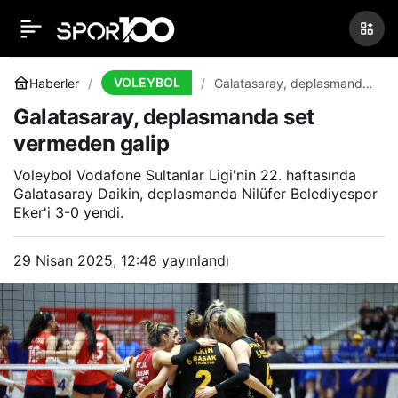
Halkbank, çeyrek final
0
Paylaş
için Milano’da cins
VOLEYBOL
Haberler
Galatasaray, deplasmanda
set vermeden galip
Galatasaray, deplasmanda set
arayacak!
vermeden galip
Voleybol Vodafone Sultanlar Ligi'nin 22. haftasında
Galatasaray Daikin, deplasmanda Nilüfer Belediyespor
Eker'i 3-0 yendi.
29 Nisan 2025, 12:48
yayınlandı