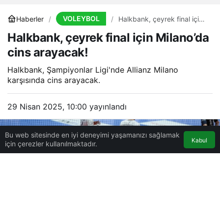
VOLEYBOL
Haberler
Halkbank, çeyrek final için
Milano’da cins arayacak!
Halkbank, çeyrek final için Milano’da
cins arayacak!
Halkbank, Şampiyonlar Ligi'nde Allianz Milano
karşısında cins arayacak.
29 Nisan 2025, 10:00
yayınlandı
Bu web sitesinde en iyi deneyimi yaşamanızı sağlamak
Kabul
için çerezler kullanılmaktadır.