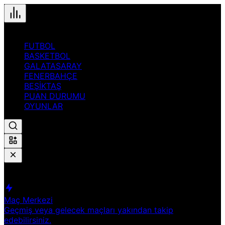
FUTBOL
BASKETBOL
GALATASARAY
FENERBAHÇE
BEŞİKTAŞ
PUAN DURUMU
OYUNLAR
Hızlı Erişim
Spor
Maç Merkezi
Geçmiş veya gelecek maçları yakından takip
edebilirsiniz.