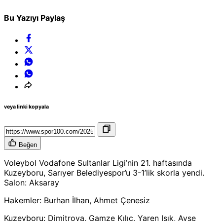
Bu Yazıyı Paylaş
veya linki kopyala
Beğen
Voleybol Vodafone Sultanlar Ligi’nin 21. haftasında
Kuzeyboru, Sarıyer Belediyespor’u 3-1’lik skorla yendi.
Salon: Aksaray
Hakemler: Burhan İlhan, Ahmet Çenesiz
Kuzeyboru: Dimitrova, Gamze Kılıç, Yaren Işık, Ayşe