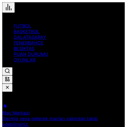
FUTBOL
BASKETBOL
GALATASARAY
FENERBAHÇE
BEŞİKTAŞ
PUAN DURUMU
OYUNLAR
Hızlı Erişim
Spor
Maç Merkezi
Geçmiş veya gelecek maçları yakından takip
edebilirsiniz.