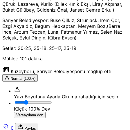
Çürük, Lazareva, Kurilo (Dilek Kınık Ekşi, Liray Akpınar,
Buket Gülübay, Güldeniz Önal, Janset Cemre Erkul)
Sarıyer Belediyespor: Buse Çilkız, Strunjack, İrem Çor,
Ezgi Akyaldız, Begüm Hepkaptan, Meryem Boz,(Berre
İnce, Arzum Tezcan, Luna, Fatmanur Yılmaz, Selen Naz
Selçuk, Eylül Dingin, Kübra Evsen)
Setler: 20-25, 25-18, 25-17, 25-19
Mühlet: 101 dakika
Kuzeyboru, Sarıyer Belediyespor’u mağlup etti
Normal (100%)
Yazı Boyutunu Ayarla
Okuma rahatlığı için seçin
Küçük
100%
Dev
Varsayılana dön
0
Paylaş