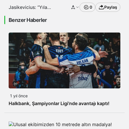
Jasikevicius: “Yıla
0
Paylaş
yeterli bir halde
başlamak istiyoruz”
Benzer Haberler
1 yıl önce
Halkbank, Şampiyonlar Ligi’nde avantajı kaptı!