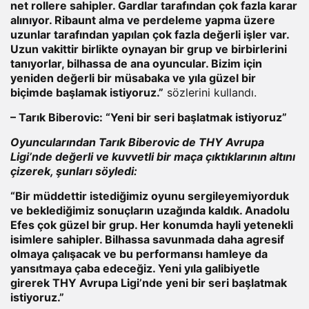
net rollere sahipler. Gardlar tarafından çok fazla karar
alınıyor. Ribaunt alma ve perdeleme yapma üzere
uzunlar tarafından yapılan çok fazla değerli işler var.
Uzun vakittir birlikte oynayan bir grup ve birbirlerini
tanıyorlar, bilhassa de ana oyuncular. Bizim için
yeniden değerli bir müsabaka ve yıla güzel bir
biçimde başlamak istiyoruz.”
sözlerini kullandı.
– Tarık Biberovic: “Yeni bir seri başlatmak istiyoruz”
Oyuncularından Tarık Biberovic de THY Avrupa
Ligi’nde değerli ve kuvvetli bir maça çıktıklarının altını
çizerek, şunları söyledi:
“Bir müddettir istediğimiz oyunu sergileyemiyorduk
ve beklediğimiz sonuçların uzağında kaldık. Anadolu
Efes çok güzel bir grup. Her konumda hayli yetenekli
isimlere sahipler. Bilhassa savunmada daha agresif
olmaya çalışacak ve bu performansı hamleye da
yansıtmaya çaba edeceğiz. Yeni yıla galibiyetle
girerek THY Avrupa Ligi’nde yeni bir seri başlatmak
istiyoruz.”