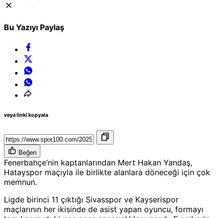
Bu Yazıyı Paylaş
veya linki kopyala
Beğen
Fenerbahçe’nin kaptanlarından Mert Hakan Yandaş,
Hatayspor maçıyla ile birlikte alanlara döneceği için çok
memnun.
Ligde birinci 11 çıktığı Sivasspor ve Kayserispor
maçlarının her ikisinde de asist yapan oyuncu, formayı