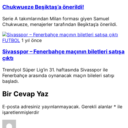
Chukwueze Beşiktaş’a önerildi!
Serie A takımlarından Milan forması giyen Samuel
Chukwueze, menajerler tarafından Beşiktaş’a önerildi.
FUTBOL
1 yıl önce
Sivasspor – Fenerbahçe maçının biletleri satışa
çıktı
Trendyol Süper Lig’in 31. haftasında Sivasspor ile
Fenerbahçe arasında oynanacak maçın bileleri satışı
başladı.
Bir Cevap Yaz
E-posta adresiniz yayınlanmayacak.
Gerekli alanlar
*
ile
işaretlenmişlerdir