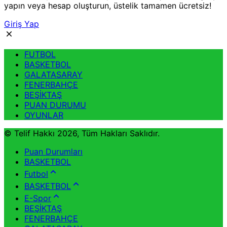
yapın veya hesap oluşturun, üstelik tamamen ücretsiz!
Giriş Yap
FUTBOL
BASKETBOL
GALATASARAY
FENERBAHÇE
BEŞİKTAŞ
PUAN DURUMU
OYUNLAR
© Telif Hakkı 2026, Tüm Hakları Saklıdır.
Puan Durumları
BASKETBOL
Futbol
BASKETBOL
E-Spor
BEŞİKTAŞ
FENERBAHÇE