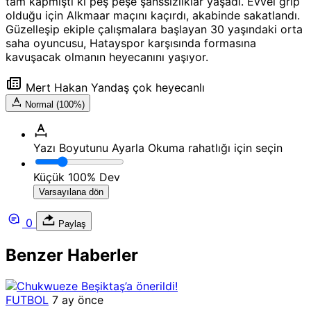
tam kapmıştı ki peş peşe şanssızlıklar yaşadı. Evvel grip
olduğu için Alkmaar maçını kaçırdı, akabinde sakatlandı.
Güzelleşip ekiple çalışmalara başlayan 30 yaşındaki orta
saha oyuncusu, Hatayspor karşısında formasına
kavuşacak olmanın heyecanını yaşıyor.
Mert Hakan Yandaş çok heyecanlı
Normal (100%)
Yazı Boyutunu Ayarla
Okuma rahatlığı için seçin
Küçük
100%
Dev
Varsayılana dön
0
Paylaş
Benzer Haberler
FUTBOL
7 ay önce