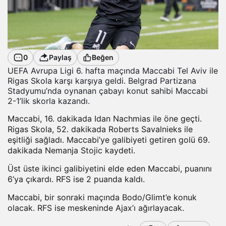
0
Paylaş
Beğen
UEFA Avrupa Ligi 6. hafta maçında Maccabi Tel Aviv ile
Rigas Skola karşı karşıya geldi. Belgrad Partizana
Stadyumu’nda oynanan çabayı konut sahibi Maccabi
2-1’lik skorla kazandı.
Maccabi, 16. dakikada Idan Nachmias ile öne geçti.
Rigas Skola, 52. dakikada Roberts Savalnieks ile
eşitliği sağladı. Maccabi’ye galibiyeti getiren golü 69.
dakikada Nemanja Stojic kaydeti.
Üst üste ikinci galibiyetini elde eden Maccabi, puanını
6’ya çıkardı. RFS ise 2 puanda kaldı.
Maccabi, bir sonraki maçında Bodo/Glimt’e konuk
olacak. RFS ise meskeninde Ajax’ı ağırlayacak.