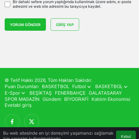
Bir dahaki sefere yorum yaptığımda kullanılmak üzere adımı, e-posta
adresimi ve web site adresimi bu tarayıcıya kaydet.
YORUM GÖNDER
GIRIŞ YAP
© Telif Hakkı 2026, Tüm Hakları Saklıdır.
Puan Durumları
BASKETBOL
Futbol
BASKETBOL
E-Spor
BEŞİKTAŞ
FENERBAHÇE
GALATASARAY
SPOR MAGAZİN
Gündem
BİYOGRAFİ
Katılım Ekonomisi
Evetabi giriş
Bu web sitesinde en iyi deneyimi yaşamanızı sağlamak
Kabul
için çerezler kullanılmaktadır.