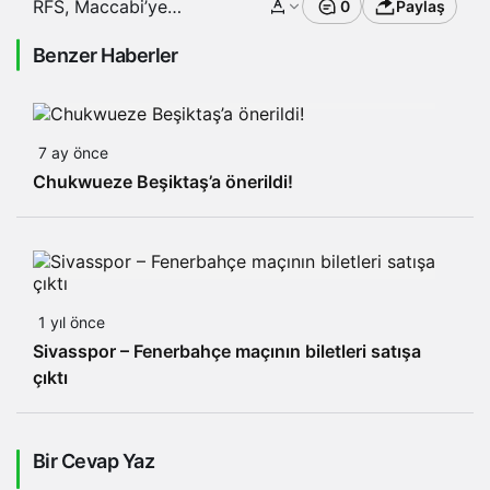
RFS, Maccabi’ye
0
Paylaş
direndi lakin
başaramadı
Benzer Haberler
7 ay önce
Chukwueze Beşiktaş’a önerildi!
1 yıl önce
Sivasspor – Fenerbahçe maçının biletleri satışa
çıktı
Bir Cevap Yaz