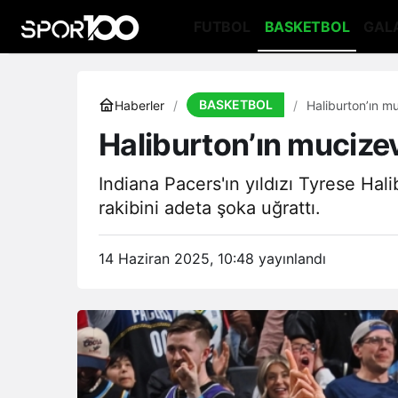
FUTBOL
BASKETBOL
GAL
BASKETBOL
Haberler
Haliburton’ın mu
Haliburton’ın mucizevi
Indiana Pacers'ın yıldızı Tyrese Hal
rakibini adeta şoka uğrattı.
14 Haziran 2025, 10:48
yayınlandı