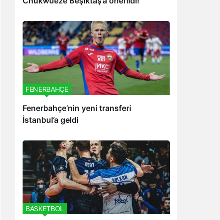
Chukwueze Beşiktaş’a önerildi!
FENERBAHÇE
Fenerbahçe’nin yeni transferi
İstanbul’a geldi
BASKETBOL