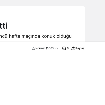
ti
düncü hafta maçında konuk olduğu
Normal (100%)
0
Paylaş
Yeni Haberler
Bonus
Hipbet Giriş – Hipbet Giriş Adresi
2026