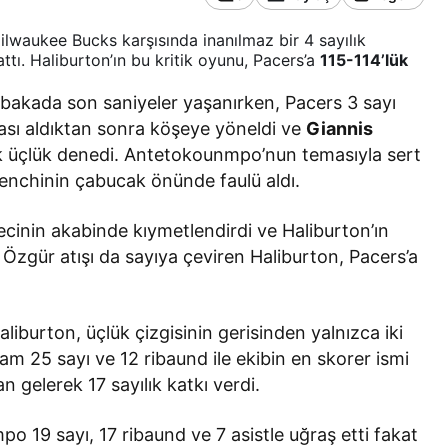
Milwaukee Bucks karşısında inanılmaz bir 4 sayılık
tı. Haliburton’ın bu kritik oyunu, Pacers’a
115-114’lük
akada son saniyeler yaşanırken, Pacers 3 sayı
ası aldıktan sonra köşeye yöneldi ve
Giannis
k üçlük denedi. Antetokounmpo’nun temasıyla sert
enchinin çabucak önünde faulü aldı.
cinin akabinde kıymetlendirdi ve Haliburton’ın
 Özgür atışı da sayıya çeviren Haliburton, Pacers’a
liburton, üçlük çizgisinin gerisinden yalnızca iki
kam 25 sayı ve 12 ribaund ile ekibin en skorer ismi
 gelerek 17 sayılık katkı verdi.
19 sayı, 17 ribaund ve 7 asistle uğraş etti fakat