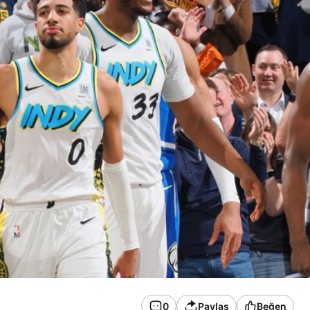
0
Paylaş
Beğen