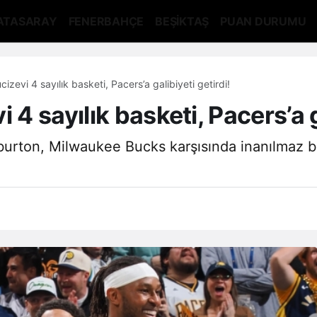
ATASARAY
FENERBAHÇE
BEŞİKTAŞ
PUAN DURUMU
cizevi 4 sayılık basketi, Pacers’a galibiyeti getirdi!
 4 sayılık basketi, Pacers’a g
iburton, Milwaukee Bucks karşısında inanılmaz bi