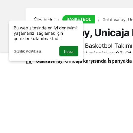
BASKETBOL
Haberler
Galatasaray, Un
Bu web sitesinde en iyi deneyimi
Galatasaray, Unicaja 
yaşamanızı sağlamak için
çerezler kullanılmaktadır.
Galatasaray Erkek Basketbol Takımı
Gizlilik Politikası
Kabul
İspanyol temsilcisi Unicaja'ya 97-91 
Galatasaray, Unicaja karşısında İspanya’da
14 Haziran 2025, 06:48
yayınlandı