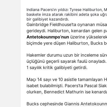
Indiana Pacers’ın yıldızı Tyrese Haliburton, 
baskete imza atarak rakibini adeta şoka uğrat
bir galibiyet kazandırdı.
Gainbridge Fieldhouse’ta oynanan müsab
gerideydi. Haliburton, kenardan gelen p
Antetokounmpo’nun
üzerine yükselere
biçimde yere düşen Haliburton, Bucks b
Hakemler durumu uzun bir inceleme süre
üçlüğünü geçerli sayarak faulü onayladı.
1 sayılık kritik galibiyeti getirdi.
Maçı 14 sayı ve 10 asistle tamamlayan Ha
isabet bulabilmişti. Pacers’ta Pascal Sia
olurken, Bennedict Mathurin ise kenardan
Bucks cephesinde Giannis Antetokounmpo 