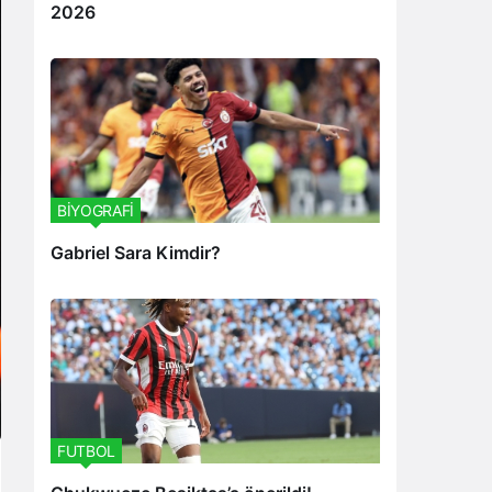
2026
BİYOGRAFİ
Gabriel Sara Kimdir?
FUTBOL