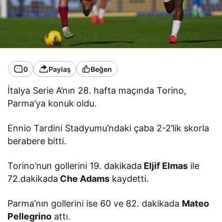
0
Paylaş
Beğen
İtalya Serie A’nın 28. hafta maçında Torino,
Parma’ya konuk oldu.
Ennio Tardini Stadyumu’ndaki çaba 2-2’lik skorla
berabere bitti.
Torino’nun gollerini 19. dakikada
Eljif Elmas
ile
72.dakikada
Che Adams
kaydetti.
Parma’nın gollerini ise 60 ve 82. dakikada
Mateo
Pellegrino
attı.