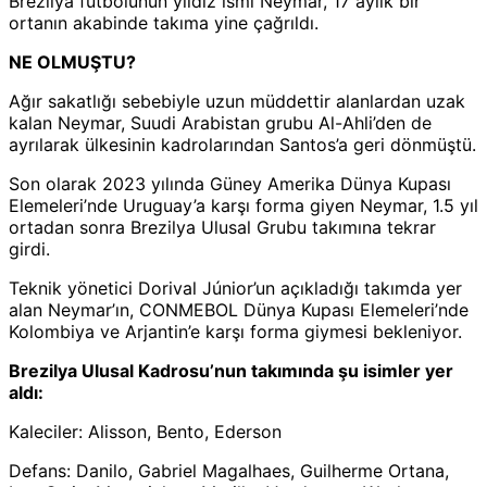
Brezilya futbolunun yıldız ismi Neymar, 17 aylık bir
ortanın akabinde takıma yine çağrıldı.
NE OLMUŞTU?
Ağır sakatlığı sebebiyle uzun müddettir alanlardan uzak
kalan Neymar, Suudi Arabistan grubu Al-Ahli’den de
ayrılarak ülkesinin kadrolarından Santos’a geri dönmüştü.
Son olarak 2023 yılında Güney Amerika Dünya Kupası
Elemeleri’nde Uruguay’a karşı forma giyen Neymar, 1.5 yıl
ortadan sonra Brezilya Ulusal Grubu takımına tekrar
girdi.
Teknik yönetici Dorival Júnior’un açıkladığı takımda yer
alan Neymar’ın, CONMEBOL Dünya Kupası Elemeleri’nde
Kolombiya ve Arjantin’e karşı forma giymesi bekleniyor.
Brezilya Ulusal Kadrosu’nun takımında şu isimler yer
aldı:
Kaleciler: Alisson, Bento, Ederson
Defans: Danilo, Gabriel Magalhaes, Guilherme Ortana,