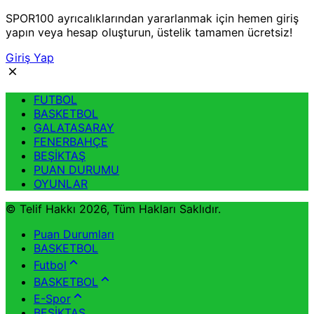
SPOR100 ayrıcalıklarından yararlanmak için hemen giriş
yapın veya hesap oluşturun, üstelik tamamen ücretsiz!
Giriş Yap
FUTBOL
BASKETBOL
GALATASARAY
FENERBAHÇE
BEŞİKTAŞ
PUAN DURUMU
OYUNLAR
© Telif Hakkı 2026, Tüm Hakları Saklıdır.
Puan Durumları
BASKETBOL
Futbol
BASKETBOL
E-Spor
BEŞİKTAŞ