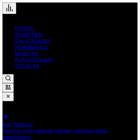
FUTBOL
BASKETBOL
GALATASARAY
FENERBAHÇE
BEŞİKTAŞ
PUAN DURUMU
OYUNLAR
Hızlı Erişim
Spor
Maç Merkezi
Geçmiş veya gelecek maçları yakından takip
edebilirsiniz.