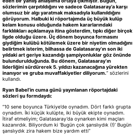
eden bir yanlış anlaşılma ortaya çıkmıştır. Bugün,
sözlerimin çarpıtıldığını ve sadece Galatasaray’a karşı
olumsuz bir algı yaratmak maksadıyla kullanıldığını
görüyorum. Halbuki ki röportajımda üç büyük kulüp
kelam konusu olduğunda hakem kararlarındaki
farklılıkları açıklamaya itina gösterdim, tıpkı diğer birçok
ligde olduğu üzere. Üç dönem boyunca formasını
giydiğim kulübü kötülemek üzere bir niyetim olmadığını
belirtmek isterim, bilhassa de Galatasaray’ın son iki
yıldaki art geriye kazandığı şampiyonluklar göz önünde
bulundurulduğunda. Bu dönem, Galatasaray’ın
liderliğini sürdürerek 5. yıldızı kazanacağına yürekten
inanıyor ve gruba muvaffakiyetler diliyorum.
” sözlerini
kullandı.
Ryan Babel’in cuma günü yayınlanan röportajdaki
sözleri şu formdaydı:
“10 sene boyunca Türkiye’de oynadım. Dört farklı grupta
oynadım. İki küçük kulüpte, iki büyük ekipte oynadım.
İtiraf etmeliyim; Galatasaray’da oynarken kimi maçları
kazanırdık. Biliyordum ki ‘Bugün çok şanslıydık (!)’ Bugün
şanslıydık zira hakem bize yardım etti”