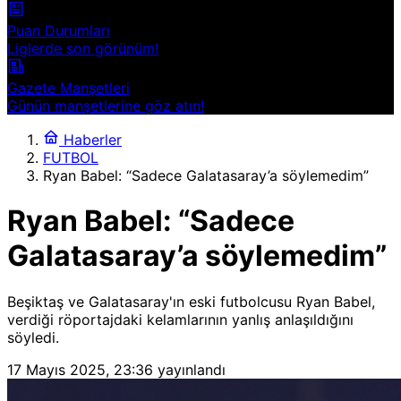
Puan Durumları
Liglerde son görünüm!
Gazete Manşetleri
Günün manşetlerine göz atın!
Haberler
FUTBOL
Ryan Babel: “Sadece Galatasaray’a söylemedim”
Ryan Babel: “Sadece
Galatasaray’a söylemedim”
Beşiktaş ve Galatasaray'ın eski futbolcusu Ryan Babel,
verdiği röportajdaki kelamlarının yanlış anlaşıldığını
söyledi.
17 Mayıs 2025, 23:36
yayınlandı