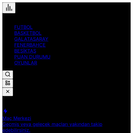
FUTBOL
BASKETBOL
GALATASARAY
FENERBAHÇE
BEŞİKTAŞ
PUAN DURUMU
OYUNLAR
Hızlı Erişim
Spor
Maç Merkezi
Geçmiş veya gelecek maçları yakından takip
edebilirsiniz.