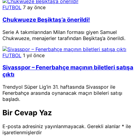
FUTBOL
7 ay önce
Chukwueze Beşiktaş’a önerildi!
Serie A takımlarından Milan forması giyen Samuel
Chukwueze, menajerler tarafından Beşiktaş’a önerildi.
FUTBOL
1 yıl önce
Sivasspor – Fenerbahçe maçının biletleri satışa
çıktı
Trendyol Süper Lig’in 31. haftasında Sivasspor ile
Fenerbahçe arasında oynanacak maçın bileleri satışı
başladı.
Bir Cevap Yaz
E-posta adresiniz yayınlanmayacak.
Gerekli alanlar
*
ile
işaretlenmişlerdir