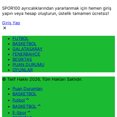
SPOR100 ayrıcalıklarından yararlanmak için hemen giriş
yapın veya hesap oluşturun, üstelik tamamen ücretsiz!
Giriş Yap
FUTBOL
BASKETBOL
GALATASARAY
FENERBAHÇE
BEŞİKTAŞ
PUAN DURUMU
OYUNLAR
© Telif Hakkı 2026, Tüm Hakları Saklıdır.
Puan Durumları
BASKETBOL
Futbol
BASKETBOL
E-Spor