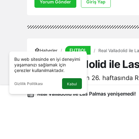
Yorum Gönder
Giriş Yap
FUTBOL
Haberler
Real Valladolid ile 
Bu web sitesinde en iyi deneyimi
Real Valladolid ile L
yaşamanızı sağlamak için
çerezler kullanılmaktadır.
İspanya La Liga'nın 26. haftasında R
Gizlilik Politikası
Kabul
Real Valladolid ile Las Palmas yenişemedi!
17 Mayıs 2025, 09:12
yayınlandı