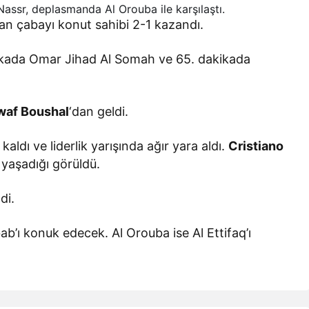
Nassr, deplasmanda Al Orouba ile karşılaştı.
n çabayı konut sahibi 2-1 kazandı.
akikada Omar Jihad Al Somah ve 65. dakikada
waf Boushal
‘dan geldi.
aldı ve liderlik yarışında ağır yara aldı.
Cristiano
yaşadığı görüldü.
di.
ab’ı konuk edecek. Al Orouba ise Al Ettifaq’ı