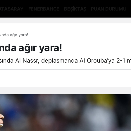
ATASARAY
FENERBAHÇE
BEŞİKTAŞ
PUAN DURUMU
şında ağır yara!
nda ağır yara!
asında Al Nassr, deplasmanda Al Orouba'ya 2-1 