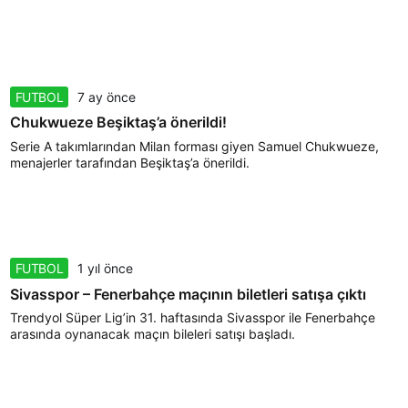
FUTBOL
7 ay önce
Chukwueze Beşiktaş’a önerildi!
Serie A takımlarından Milan forması giyen Samuel Chukwueze,
menajerler tarafından Beşiktaş’a önerildi.
FUTBOL
1 yıl önce
Sivasspor – Fenerbahçe maçının biletleri satışa çıktı
Trendyol Süper Lig’in 31. haftasında Sivasspor ile Fenerbahçe
arasında oynanacak maçın bileleri satışı başladı.