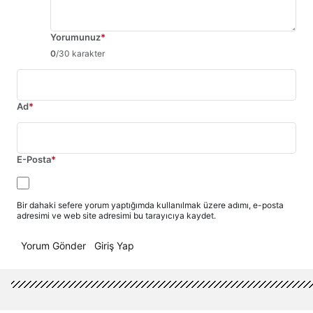
Yorumunuz
*
0
/30 karakter
Ad
*
E-Posta
*
Bir dahaki sefere yorum yaptığımda kullanılmak üzere adımı, e-posta
adresimi ve web site adresimi bu tarayıcıya kaydet.
Yorum Gönder
Giriş Yap