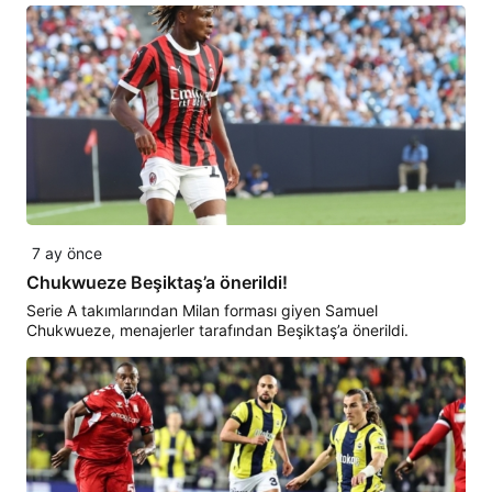
7 ay önce
Chukwueze Beşiktaş’a önerildi!
Serie A takımlarından Milan forması giyen Samuel
Chukwueze, menajerler tarafından Beşiktaş’a önerildi.