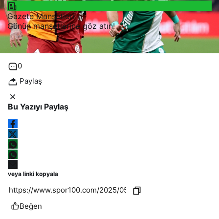
Gazete Manşetleri
Günün manşetlerine göz atın!
0
Paylaş
Bu Yazıyı Paylaş
veya linki kopyala
Beğen