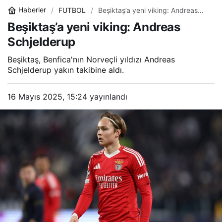
Haberler
FUTBOL
Beşiktaş’a yeni viking: Andreas
Schjelderup
Beşiktaş’a yeni viking: Andreas
Schjelderup
Beşiktaş, Benfica'nın Norveçli yıldızı Andreas
Schjelderup yakın takibine aldı.
16 Mayıs 2025, 15:24
yayınlandı