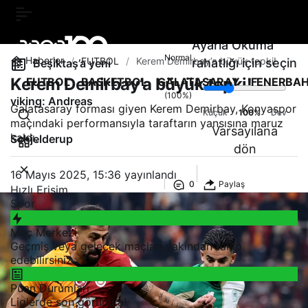
Yazı Boyutunu
Ayarla
Okuma
Normal
Haberler
FUTBOL
Kerem Demirbay’a büyük tepki!
rahatlığı için seçin
Beşiktaş’a yeni
Kerem Demirbay’a büyük tepki!
FUTBOL
BASKETBOL
GALATASARAY
FENERBA
(100%)
viking: Andreas
Galatasaray forması giyen Kerem Demirbay, Konyaspor
Küçük
100%
Dev
maçındaki performansıyla taraftarın yansısına maruz
Varsayılana
kaldı.
Schjelderup
dön
16 Mayıs 2025, 15:36
yayınlandı
0
Paylaş
Hızlı Erişim
Spor
Maç Merkezi
Geçmiş veya gelecek maçları yakından takip
edebilirsiniz.
Puan Durumları
Liglerde son görünüm!