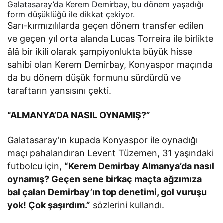
Galatasaray’da Kerem Demirbay, bu dönem yaşadığı
form düşüklüğü ile dikkat çekiyor.
Sarı-kırmızılılarda geçen dönem transfer edilen
ve geçen yıl orta alanda Lucas Torreira ile birlikte
âlâ bir ikili olarak şampiyonlukta büyük hisse
sahibi olan Kerem Demirbay, Konyaspor maçında
da bu dönem düşük formunu sürdürdü ve
taraftarın yansısını çekti.
“ALMANYA’DA NASIL OYNAMIŞ?”
Galatasaray’ın kupada Konyaspor ile oynadığı
maçı pahalandıran Levent Tüzemen, 31 yaşındaki
futbolcu için,
“Kerem Demirbay Almanya’da nasıl
oynamış? Geçen sene birkaç maçta ağzımıza
bal çalan Demirbay’ın top denetimi, gol vuruşu
yok! Çok şaşırdım.”
sözlerini kullandı.