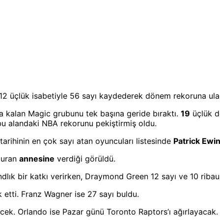
12 üçlük isabetiyle 56 sayı kaydederek dönem rekoruna ulaş
da kalan Magic grubunu tek başına geride bıraktı.
19
üçlük 
u alandaki NBA rekorunu pekiştirmiş oldu.
arihinin en çok sayı atan oyuncuları listesinde
Patrick Ewin
oturan
annesine
verdiği görüldü.
dlık bir katkı verirken, Draymond Green 12 sayı ve 10 ribau
 etti. Franz Wagner ise 27 sayı buldu.
ecek. Orlando ise Pazar günü Toronto Raptors’ı ağırlayacak.