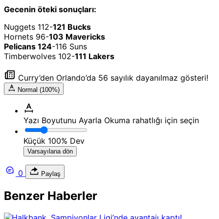
Gecenin öteki sonuçları:
Nuggets 112-
121 Bucks
Hornets 96-
103 Mavericks
Pelicans 124
-116 Suns
Timberwolves 102-
111 Lakers
Curry’den Orlando’da 56 sayılık dayanılmaz gösteri!
Normal (100%)
Yazı Boyutunu Ayarla
Okuma rahatlığı için seçin
Küçük
100%
Dev
Varsayılana dön
0
Paylaş
Benzer Haberler