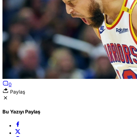
Puan Durumları
Liglerde son görünüm!
Gazete Manşetleri
Günün manşetlerine göz atın!
0
Paylaş
Bu Yazıyı Paylaş