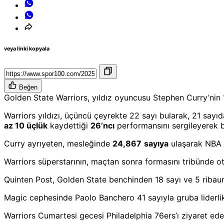
veya linki kopyala
Beğen
Golden State Warriors, yıldız oyuncusu Stephen Curry’nin 
Warriors yıldızı, üçüncü çeyrekte 22 sayı bularak, 21 sayı
az 10 üçlük
kaydettiği
26’ncı
performansını sergileyerek b
Curry ayrıyeten, mesleğinde
24,867
sayıya
ulaşarak
NBA t
Warriors süperstarının, maçtan sonra formasını tribünde 
Quinten Post, Golden State benchinden 18 sayı ve 5 ribaun
Magic cephesinde Paolo Banchero 41 sayıyla gruba liderlik
Warriors Cumartesi gecesi Philadelphia 76ers’ı ziyaret ed