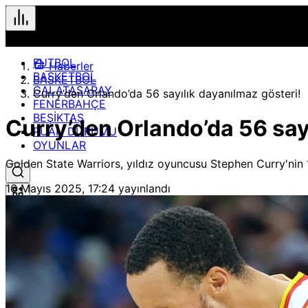
FUTBOL
Haberler
BASKETBOL
BASKETBOL
GALATASARAY
Curry’den Orlando’da 56 sayılık dayanılmaz gösteri!
FENERBAHÇE
BEŞİKTAŞ
Curry’den Orlando’da 56 say
PUAN DURUMU
OYUNLAR
Golden State Warriors, yıldız oyuncusu Stephen Curry'nin 
16 Mayıs 2025, 17:24
yayınlandı
Hızlı Erişim
Spor
Maç Merkezi
Geçmiş veya gelecek maçları yakından takip edebilirsiniz.