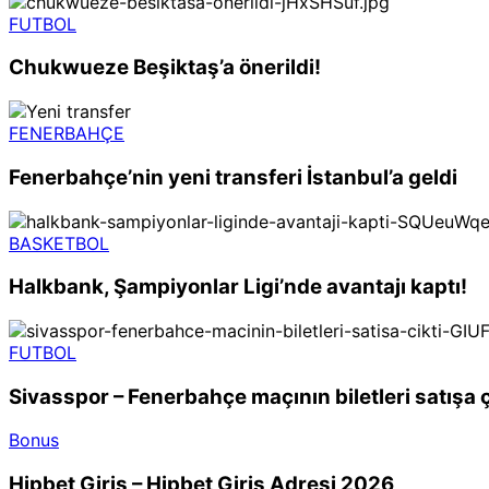
FUTBOL
Chukwueze Beşiktaş’a önerildi!
FENERBAHÇE
Fenerbahçe’nin yeni transferi İstanbul’a geldi
BASKETBOL
Halkbank, Şampiyonlar Ligi’nde avantajı kaptı!
FUTBOL
Sivasspor – Fenerbahçe maçının biletleri satışa ç
Bonus
Hipbet Giriş – Hipbet Giriş Adresi 2026