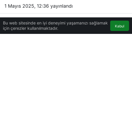
1 Mayıs 2025, 12:36
yayınlandı
Bu web sitesinde en iyi deneyimi yaşamanızı sağlamak
Kabul
için çerezler kullanılmaktadır.
0
Paylaş
Beğen
Beşiktaş’ın genç isimlerinden Mustafa Erhan
Hekimoğlu, kupadaki Antalyaspor maçı sonrası
konuştu.