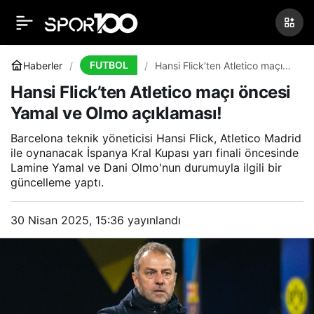
Gökhan Özoğuz’a
0
Paylaş
seyirden men cezası
FUTBOL
Haberler
Hansi Flick’ten Atletico maçı
öncesi Yamal ve Olmo
Hansi Flick’ten Atletico maçı öncesi
açıklaması!
Yamal ve Olmo açıklaması!
Barcelona teknik yöneticisi Hansi Flick, Atletico Madrid
ile oynanacak İspanya Kral Kupası yarı finali öncesinde
Lamine Yamal ve Dani Olmo'nun durumuyla ilgili bir
güncelleme yaptı.
30 Nisan 2025, 15:36
yayınlandı