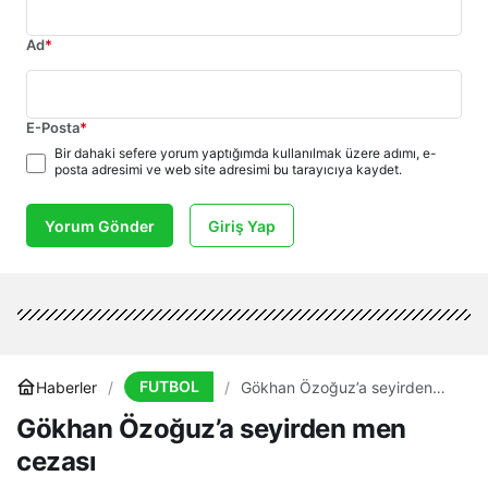
Ad
*
E-Posta
*
Bir dahaki sefere yorum yaptığımda kullanılmak üzere adımı, e-
posta adresimi ve web site adresimi bu tarayıcıya kaydet.
Yorum Gönder
Giriş Yap
FUTBOL
Haberler
Gökhan Özoğuz’a seyirden
men cezası
Gökhan Özoğuz’a seyirden men
cezası