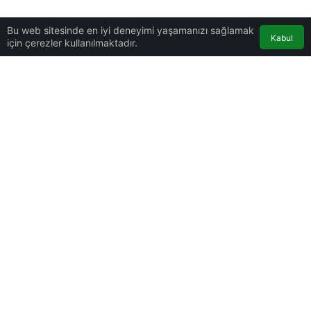
Bu web sitesinde en iyi deneyimi yaşamanızı sağlamak
Kabul
için çerezler kullanılmaktadır.
0
Paylaş
Beğen
Galatasaray’da sakatlığı geçen Yunus Akgün, derbinin
takımına dahil edildi.
Sakatlığı nedeniyle Süper Lig’de 3, UEFA Avrupa
Ligi’nde 2 ve Ziraat Türkiye Kupası’nda 1 olmak
üzere toplam 6 maç kaçıran Yunus, Fenerbahçe