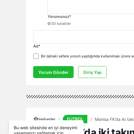
Yorumunuz
*
0
/30 karakter
Ad
*
Bir dahaki sefere yorum yaptığımda kullanılmak üzere ad
Yorum Gönder
Giriş Yap
FUTBOL
Haberler
Manisa FK’da iki tak
Bu web sitesinde en iyi deneyimi
Manisa FK’da iki takı
yaşamanızı sağlamak için