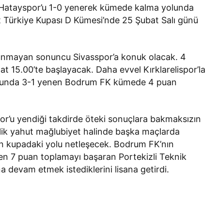
e Hatayspor’u 1-0 yenerek kümede kalma yolunda
 Türkiye Kupası D Kümesi’nde 25 Şubat Salı günü
lunmayan sonuncu Sivasspor’a konuk olacak. 4
t 15.00’te başlayacak. Daha evvel Kırklarelispor’la
nutunda 3-1 yenen Bodrum FK kümede 4 puan
por’u yendiği takdirde öteki sonuçlara bakmaksızın
rlik yahut mağlubiyet halinde başka maçlarda
n kupadaki yolu netleşecek. Bodrum FK’nın
en 7 puan toplamayı başaran Portekizli Teknik
a devam etmek istediklerini lisana getirdi.