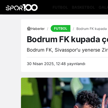
FUTBOL
BASKETBOL
GAL
FUTBOL
Haberler
Bodrum FK kupada çe
Bodrum FK kupada çey
Bodrum FK, Sivasspor'u yenerse Zira
30 Nisan 2025, 12:48
yayınlandı