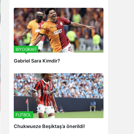
BİYOGRAFİ
Gabriel Sara Kimdir?
FUTBOL
Chukwueze Beşiktaş’a önerildi!