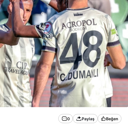
0
Paylaş
Beğen