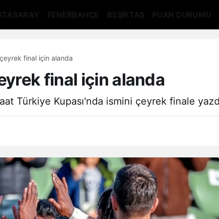
ATASARAY
FENERBAHÇE
BEŞİKTAŞ
PUAN DURUMU
yrek final için alanda
rek final için alanda
at Türkiye Kupası'nda ismini çeyrek finale yazd