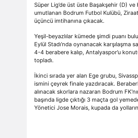
Süper Lig’de üst üste Başakşehir (D) v
umutlanan Bodrum Futbol Kulübü, Ziraat
üçüncü imtihanına çıkacak.
Yeşil-beyazlılar kümede şimdi puanı bu
Eylül Stadı’nda oynanacak karşılaşma saa
4-4 berabere kalıp, Antalyaspor’u ko
topladı.
İkinci sırada yer alan Ege grubu, Sivass
ismini çeyrek finale yazdıracak. Berabe
alınacak skorlara nazaran Bodrum FK’nı
başında ligde çıktığı 3 maçta gol yemed
Yönetici Jose Morais, kupada da yolların