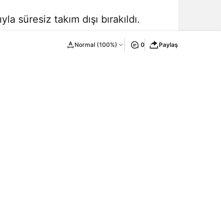
a süresiz takım dışı bırakıldı.
Normal (100%)
0
Paylaş
Yeni Haberler
Bonus
Hipbet Giriş – Hipbet Giriş Adresi
2026
BİYOGRAFİ