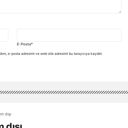
E-Posta
*
ımı, e-posta adresimi ve web site adresimi bu tarayıcıya kaydet.
ım dışı
m dışı