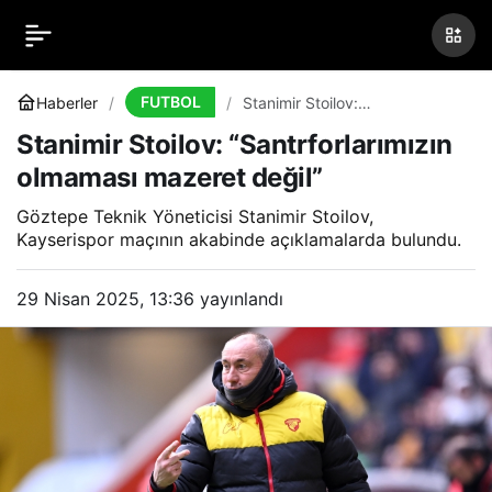
Stanimir Stoilov:
0
“Santrforlarımızın
FUTBOL
Haberler
Stanimir Stoilov:
“Santrforlarımızın olmaması
Stanimir Stoilov: “Santrforlarımızın
mazeret değil”
olmaması mazeret değil”
olmaması mazeret değil”
Göztepe Teknik Yöneticisi Stanimir Stoilov,
Kayserispor maçının akabinde açıklamalarda bulundu.
29 Nisan 2025, 13:36
yayınlandı