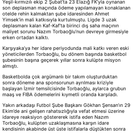
Yeşil-kırmızılı ekip 2 Şubat’ta 23 Elazığ FK’yla oynanan
son deplasman maçında ödeme yapılamayan konaklanan
otelde rehin kalmaktan şube idaresinden Ahmet
Yimsek’in mali katkısıyla kurtulmuştu. Ligde 3 uzak
deplasmanı kalan Kaf-Kaf’ta birinci dış saha maçının
maliyet sorunu Nazım Torbaoğlu’nun devreye girmesiyle
erken ortadan kalktı.
Karşıyaka’ya her idare periyodunda mali katkı veren eski
yöneticilerden Torbaoğlu, bu dönem başında basketbol
şubesinin başına geçerek yıllar sonra kulüpte misyon
almıştı.
Basketbolda çok argümanlı bir takım oluşturduktan
sonra döneme ana sponsorunun ayrılması kriziyle
başlayan İzmir temsilcisinde Torbaoğlu, aylarca grubun
maaş ve FIBA ödemelerini kıymetli oranda karşıladı.
Yakın arkadaşı Futbol Şube Başkanı Gökhan Şensan’ın 29
Ekim’de ani gelişen rahatsızlığıyla vefat etmesi üzerine
idareye reaksiyon göstererek istifa eden Nazım
Torbaoğlu, kulüpten uzaklaşmasına karşın idare
kendisinin akabinde üst üste istifalarla düştükten sonra