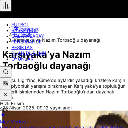
FUTBOL
Haberler
BASKETBOL
FUTBOL
GALATASARAY
Karşıyaka’ya Nazım Torbaoğlu dayanağı
FENERBAHÇE
BEŞİKTAŞ
Karşıyaka’ya Nazım
PUAN DURUMU
OYUNLAR
Torbaoğlu dayanağı
3'üncü Lig 1'inci Küme'de aylardır yaşadığı krizlere karşın
şampiyonluk yarışını bırakmayan Karşıyaka'ya topluluğun
değerli isimlerinden Nazım Torbaoğlu'ndan dayanak
geldi.
Hızlı Erişim
28 Nisan 2025, 09:12
yayınlandı
Spor
Maç Merkezi
Geçmiş veya gelecek maçları yakından takip edebilirsiniz.