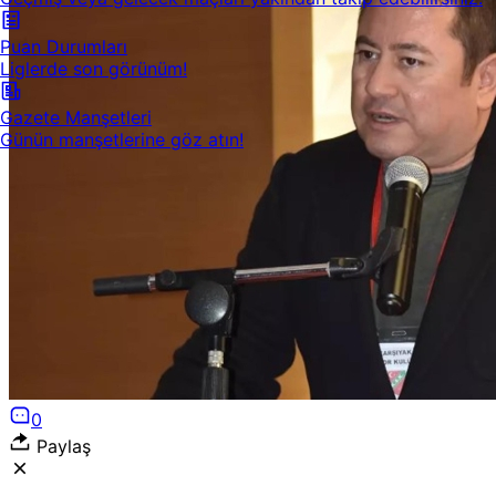
Puan Durumları
Liglerde son görünüm!
Gazete Manşetleri
Günün manşetlerine göz atın!
0
Paylaş