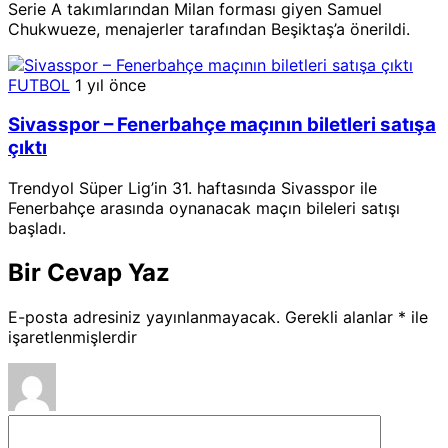
Serie A takımlarından Milan forması giyen Samuel
Chukwueze, menajerler tarafından Beşiktaş’a önerildi.
FUTBOL
1 yıl önce
Sivasspor – Fenerbahçe maçının biletleri satışa
çıktı
Trendyol Süper Lig’in 31. haftasında Sivasspor ile
Fenerbahçe arasında oynanacak maçın bileleri satışı
başladı.
Bir Cevap Yaz
E-posta adresiniz yayınlanmayacak.
Gerekli alanlar
*
ile
işaretlenmişlerdir