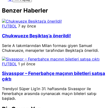
Benzer Haberler
FUTBOL
7 ay önce
Chukwueze Beşiktaş’a önerildi!
Serie A takımlarından Milan forması giyen Samuel
Chukwueze, menajerler tarafından Beşiktaş’a önerildi.
FUTBOL
1 yıl önce
Sivasspor – Fenerbahçe maçının biletleri satışa
çıktı
Trendyol Süper Lig’in 31. haftasında Sivasspor ile
Fenerbahçe arasında oynanacak maçın bileleri satışı
başladı.