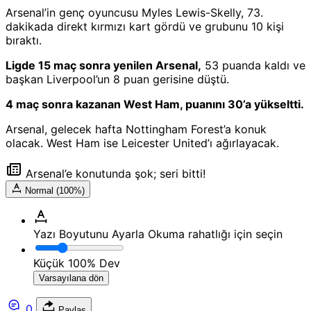
Arsenal’in genç oyuncusu Myles Lewis-Skelly, 73.
dakikada direkt kırmızı kart gördü ve grubunu 10 kişi
bıraktı.
Ligde 15 maç sonra yenilen Arsenal,
53 puanda kaldı ve
başkan Liverpool’un 8 puan gerisine düştü.
4 maç sonra kazanan West Ham, puanını 30’a yükseltti.
Arsenal, gelecek hafta Nottingham Forest’a konuk
olacak. West Ham ise Leicester United’ı ağırlayacak.
Arsenal’e konutunda şok; seri bitti!
Normal (100%)
Yazı Boyutunu Ayarla
Okuma rahatlığı için seçin
Küçük
100%
Dev
Varsayılana dön
0
Paylaş