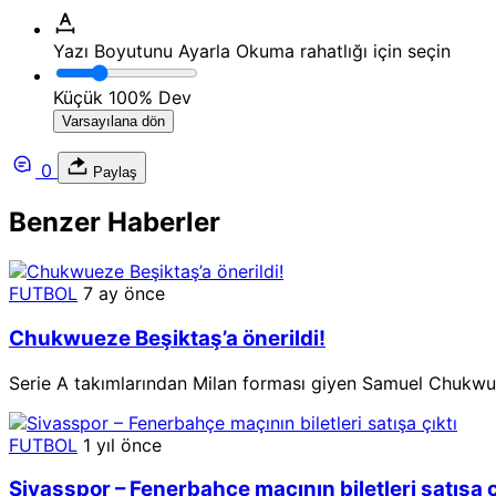
Yazı Boyutunu Ayarla
Okuma rahatlığı için seçin
Küçük
100%
Dev
Varsayılana dön
0
Paylaş
Benzer Haberler
FUTBOL
7 ay önce
Chukwueze Beşiktaş’a önerildi!
Serie A takımlarından Milan forması giyen Samuel Chukwuez
FUTBOL
1 yıl önce
Sivasspor – Fenerbahçe maçının biletleri satışa ç