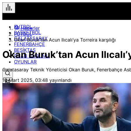
FUTBOL
Haberler
BASKETBOL
FUTBOL
GALATASARAY
Okan Buruk’tan Acun Ilıcalı’ya Torreira karşılığı
FENERBAHÇE
BEŞİKTAŞ
Okan Buruk’tan Acun Ilıcalı’y
PUAN DURUMU
OYUNLAR
Galatasaray Teknik Yöneticisi Okan Buruk, Fenerbahçe Asba
10 Mart 2025, 03:48
yayınlandı
Hızlı Erişim
Spor
Maç Merkezi
Geçmiş veya gelecek maçları yakından takip edebilirsiniz.