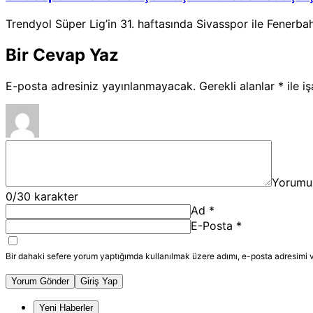
Trendyol Süper Lig’in 31. haftasında Sivasspor ile Fenerba
Bir Cevap Yaz
E-posta adresiniz yayınlanmayacak.
Gerekli alanlar
*
ile i
Yorumu
0
/30 karakter
Ad
*
E-Posta
*
Bir dahaki sefere yorum yaptığımda kullanılmak üzere adımı, e-posta adresimi v
Yorum Gönder
Giriş Yap
Yeni Haberler