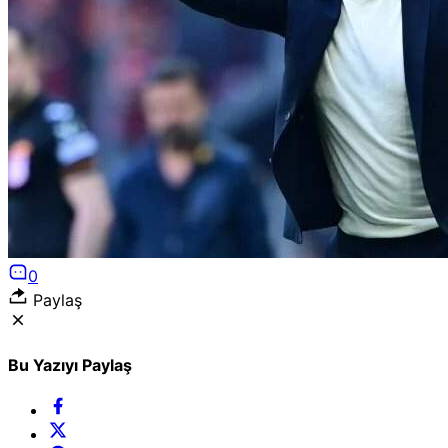
Puan Durumları
Liglerde son görünüm!
Gazete Manşetleri
Günün manşetlerine göz atın!
0
Paylaş
Bu Yazıyı Paylaş