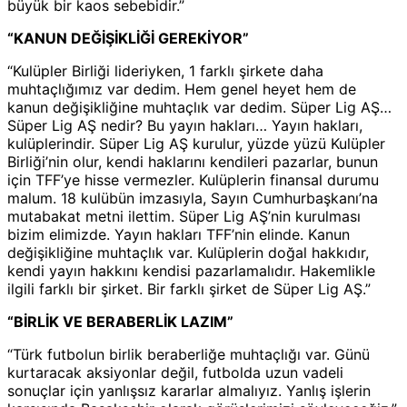
büyük bir kaos sebebidir.”
“KANUN DEĞİŞİKLİĞİ GEREKİYOR”
“Kulüpler Birliği lideriyken, 1 farklı şirkete daha
muhtaçlığımız var dedim. Hem genel heyet hem de
kanun değişikliğine muhtaçlık var dedim. Süper Lig AŞ…
Süper Lig AŞ nedir? Bu yayın hakları… Yayın hakları,
kulüplerindir. Süper Lig AŞ kurulur, yüzde yüzü Kulüpler
Birliği’nin olur, kendi haklarını kendileri pazarlar, bunun
için TFF’ye hisse vermezler. Kulüplerin finansal durumu
malum. 18 kulübün imzasıyla, Sayın Cumhurbaşkanı’na
mutabakat metni ilettim. Süper Lig AŞ’nin kurulması
bizim elimizde. Yayın hakları TFF’nin elinde. Kanun
değişikliğine muhtaçlık var. Kulüplerin doğal hakkıdır,
kendi yayın hakkını kendisi pazarlamalıdır. Hakemlikle
ilgili farklı bir şirket. Bir farklı şirket de Süper Lig AŞ.”
“BİRLİK VE BERABERLİK LAZIM”
“Türk futbolun birlik beraberliğe muhtaçlığı var. Günü
kurtaracak aksiyonlar değil, futbolda uzun vadeli
sonuçlar için yanlışsız kararlar almalıyız. Yanlış işlerin