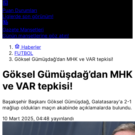
Puan Durumları
Liglerde son görünüm!
Gazete Manşetleri
Günün manşetlerine göz atın!
Haberler
FUTBOL
Göksel Gümüşdağ’dan MHK ve VAR tepkisi!
Göksel Gümüşdağ’dan MHK
ve VAR tepkisi!
Başakşehir Başkanı Göksel Gümüşdağ, Galatasaray'a 2-1
mağlup oldukları maçın akabinde açıklamalarda bulundu.
10 Mart 2025, 04:48
yayınlandı