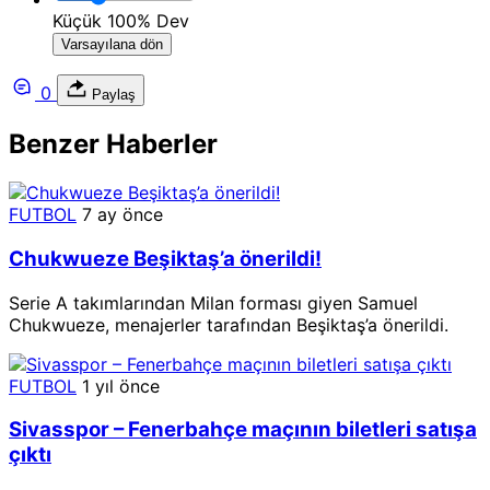
Küçük
100%
Dev
Varsayılana dön
0
Paylaş
Benzer Haberler
FUTBOL
7 ay önce
Chukwueze Beşiktaş’a önerildi!
Serie A takımlarından Milan forması giyen Samuel
Chukwueze, menajerler tarafından Beşiktaş’a önerildi.
FUTBOL
1 yıl önce
Sivasspor – Fenerbahçe maçının biletleri satışa
çıktı