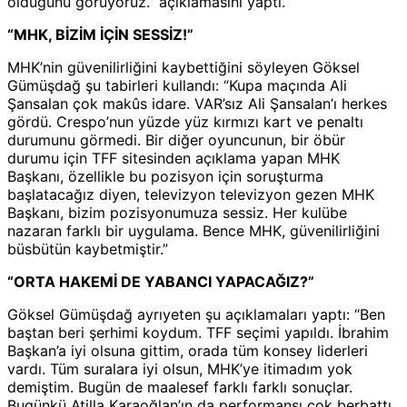
olduğunu görüyoruz.” açıklamasını yaptı.
“MHK, BİZİM İÇİN SESSİZ!”
MHK’nin güvenilirliğini kaybettiğini söyleyen Göksel
Gümüşdağ şu tabirleri kullandı: “Kupa maçında Ali
Şansalan çok makûs idare. VAR’sız Ali Şansalan’ı herkes
gördü. Crespo’nun yüzde yüz kırmızı kart ve penaltı
durumunu görmedi. Bir diğer oyuncunun, bir öbür
durumu için TFF sitesinden açıklama yapan MHK
Başkanı, özellikle bu pozisyon için soruşturma
başlatacağız diyen, televizyon televizyon gezen MHK
Başkanı, bizim pozisyonumuza sessiz. Her kulübe
nazaran farklı bir uygulama. Bence MHK, güvenilirliğini
büsbütün kaybetmiştir.”
“ORTA HAKEMİ DE YABANCI YAPACAĞIZ?”
Göksel Gümüşdağ ayrıyeten şu açıklamaları yaptı: “Ben
baştan beri şerhimi koydum. TFF seçimi yapıldı. İbrahim
Başkan’a iyi olsuna gittim, orada tüm konsey liderleri
vardı. Tüm suralara iyi olsun, MHK’ye itimadım yok
demiştim. Bugün de maalesef farklı farklı sonuçlar.
Bugünkü Atilla Karaoğlan’ın da performansı çok berbattı.