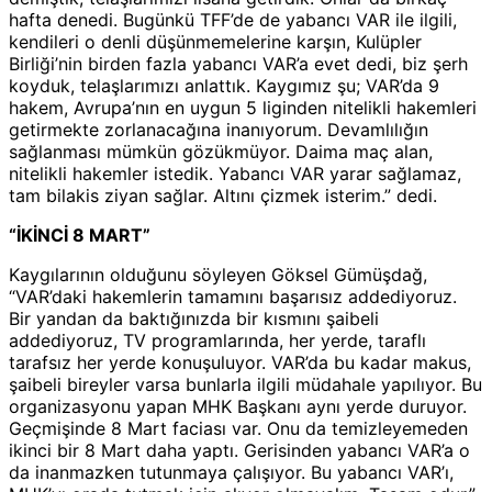
hafta denedi. Bugünkü TFF’de de yabancı VAR ile ilgili,
kendileri o denli düşünmemelerine karşın, Kulüpler
Birliği’nin birden fazla yabancı VAR’a evet dedi, biz şerh
koyduk, telaşlarımızı anlattık. Kaygımız şu; VAR’da 9
hakem, Avrupa’nın en uygun 5 liginden nitelikli hakemleri
getirmekte zorlanacağına inanıyorum. Devamlılığın
sağlanması mümkün gözükmüyor. Daima maç alan,
nitelikli hakemler istedik. Yabancı VAR yarar sağlamaz,
tam bilakis ziyan sağlar. Altını çizmek isterim.” dedi.
“İKİNCİ 8 MART”
Kaygılarının olduğunu söyleyen Göksel Gümüşdağ,
“VAR’daki hakemlerin tamamını başarısız addediyoruz.
Bir yandan da baktığınızda bir kısmını şaibeli
addediyoruz, TV programlarında, her yerde, taraflı
tarafsız her yerde konuşuluyor. VAR’da bu kadar makus,
şaibeli bireyler varsa bunlarla ilgili müdahale yapılıyor. Bu
organizasyonu yapan MHK Başkanı aynı yerde duruyor.
Geçmişinde 8 Mart faciası var. Onu da temizleyemeden
ikinci bir 8 Mart daha yaptı. Gerisinden yabancı VAR’a o
da inanmazken tutunmaya çalışıyor. Bu yabancı VAR’ı,