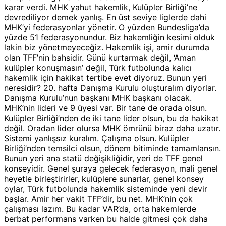
karar verdi. MHK yahut hakemlik, Kulüpler Birliği’ne
devrediliyor demek yanlış. En üst seviye liglerde dahi
MHK’yi federasyonlar yönetir. O yüzden Bundesliga’da
yüzde 51 federasyonundur. Biz hakemliğin kesimi olduk
lakin biz yönetmeyeceğiz. Hakemlik işi, amir durumda
olan TFF’nin bahsidir. Günü kurtarmak değil, ‘Aman
kulüpler konuşmasın’ değil, Türk futbolunda kalıcı
hakemlik için hakikat tertibe evet diyoruz. Bunun yeri
neresidir? 20. hafta Danışma Kurulu oluşturalım diyorlar.
Danışma Kurulu’nun başkanı MHK başkanı olacak.
MHK’nin lideri ve 9 üyesi var. Bir tane de orada olsun.
Kulüpler Birliği’nden de iki tane lider olsun, bu da hakikat
değil. Oradan lider olursa MHK ömrünü biraz daha uzatır.
Sistemi yanlışsız kuralım. Çalışma olsun. Kulüpler
Birliği’nden temsilci olsun, dönem bitiminde tamamlansın.
Bunun yeri ana statü değişikliğidir, yeri de TFF genel
konseyidir. Genel şuraya gelecek federasyon, mali genel
heyetle birleştirirler, kulüplere sunarlar, genel konsey
oylar, Türk futbolunda hakemlik sisteminde yeni devir
başlar. Amir her vakit TFF’dir, bu net. MHK’nin çok
çalışması lazım. Bu kadar VAR’da, orta hakemlerde
berbat performans varken bu halde gitmesi çok daha