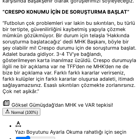
karşısında Başakşehir olarak görüşlerimizi söyleyeceğiz.”
“CRESPO KONUMU İÇİN DE SORUŞTURMA BAŞLAT”
“Futbolun çok problemleri var lakin bu sıkıntıları, bu türlü
bir tertipte, güvenilirliğini kaybetmiş yapıyla çözmek
mümkün gözükmüyor. Bir durum için telaşla ‘Hakkında
soruşturma başlatacağız’ dedi MHK Başkanı, böyle bir
şey olabilir mi! Crespo durumu için de soruşturma başlat.
Adalet burada gidiyor. 3-4 TV’ye bağlandı,
gösterilmeyen karta inanılmaz üzüldü. Crespo durumuyla
ilgili ne bir açıklama var ne TFF’den ne MHK’den ne de
bize bir açıklama var. Farklı farklı kararlar verirseniz,
farklı kulüpler için farklı kararlar oluşursa adaleti, itimadı
sağlayamazsınız. Esaslı sıkıntıları çözmekte zorlanırsınız.
Çok net aşikâr.”
Göksel Gümüşdağ’dan MHK ve VAR tepkisi!
Normal (100%)
Yazı Boyutunu Ayarla
Okuma rahatlığı için seçin