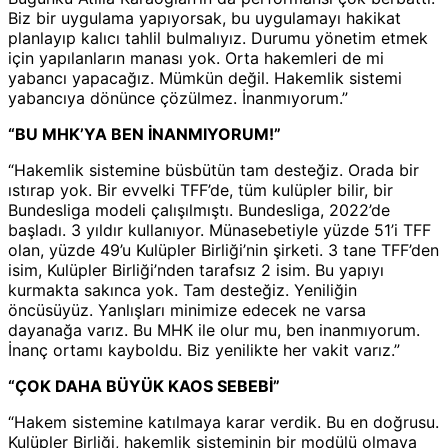
Biz bir uygulama yapıyorsak, bu uygulamayı hakikat
planlayıp kalıcı tahlil bulmalıyız. Durumu yönetim etmek
için yapılanların manası yok. Orta hakemleri de mi
yabancı yapacağız. Mümkün değil. Hakemlik sistemi
yabancıya dönünce çözülmez. İnanmıyorum.”
“BU MHK’YA BEN İNANMIYORUM!”
“Hakemlik sistemine büsbütün tam desteğiz. Orada bir
ıstırap yok. Bir evvelki TFF’de, tüm kulüpler bilir, bir
Bundesliga modeli çalışılmıştı. Bundesliga, 2022’de
başladı. 3 yıldır kullanıyor. Münasebetiyle yüzde 51’i TFF
olan, yüzde 49’u Kulüpler Birliği’nin şirketi. 3 tane TFF’den
isim, Kulüpler Birliği’nden tarafsız 2 isim. Bu yapıyı
kurmakta sakınca yok. Tam desteğiz. Yeniliğin
öncüsüyüz. Yanlışları minimize edecek ne varsa
dayanağa varız. Bu MHK ile olur mu, ben inanmıyorum.
İnanç ortamı kayboldu. Biz yenilikte her vakit varız.”
“ÇOK DAHA BÜYÜK KAOS SEBEBİ”
“Hakem sistemine katılmaya karar verdik. Bu en doğrusu.
Kulüpler Birliği, hakemlik sisteminin bir modülü olmaya