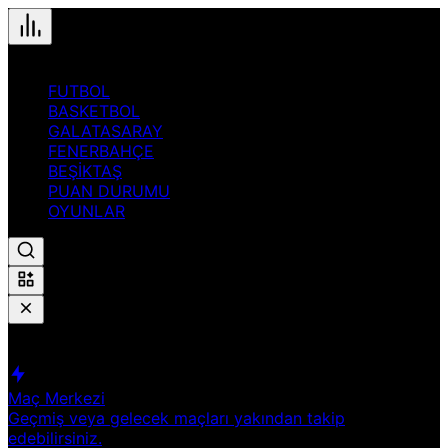
FUTBOL
BASKETBOL
GALATASARAY
FENERBAHÇE
BEŞİKTAŞ
PUAN DURUMU
OYUNLAR
Hızlı Erişim
Spor
Maç Merkezi
Geçmiş veya gelecek maçları yakından takip
edebilirsiniz.