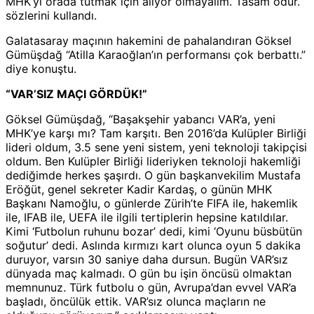
MHK’yı orada tutmak için alıyor olmayalım. Tasam odur.”
sözlerini kullandı.
Galatasaray maçının hakemini de pahalandıran Göksel
Gümüşdağ “Atilla Karaoğlan’ın performansı çok berbattı.”
diye konuştu.
“VAR’SIZ MAÇI GÖRDÜK!”
Göksel Gümüşdağ, “Başakşehir yabancı VAR’a, yeni
MHK’ye karşı mı? Tam karşıtı. Ben 2016’da Kulüpler Birliği
lideri oldum, 3.5 sene yeni sistem, yeni teknoloji takipçisi
oldum. Ben Kulüpler Birliği lideriyken teknoloji hakemliği
dediğimde herkes şaşırdı. O gün başkanvekilim Mustafa
Eröğüt, genel sekreter Kadir Kardaş, o günün MHK
Başkanı Namoğlu, o günlerde Zürih’te FIFA ile, hakemlik
ile, IFAB ile, UEFA ile ilgili tertiplerin hepsine katıldılar.
Kimi ‘Futbolun ruhunu bozar’ dedi, kimi ‘Oyunu büsbütün
soğutur’ dedi. Aslında kırmızı kart olunca oyun 5 dakika
duruyor, varsın 30 saniye daha dursun. Bugün VAR’sız
dünyada maç kalmadı. O gün bu işin öncüsü olmaktan
memnunuz. Türk futbolu o gün, Avrupa’dan evvel VAR’a
başladı, öncülük ettik. VAR’sız olunca maçların ne