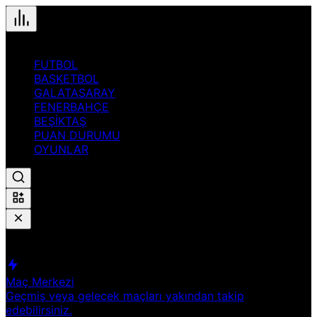
FUTBOL
BASKETBOL
GALATASARAY
FENERBAHÇE
BEŞİKTAŞ
PUAN DURUMU
OYUNLAR
Hızlı Erişim
Spor
Maç Merkezi
Geçmiş veya gelecek maçları yakından takip
edebilirsiniz.