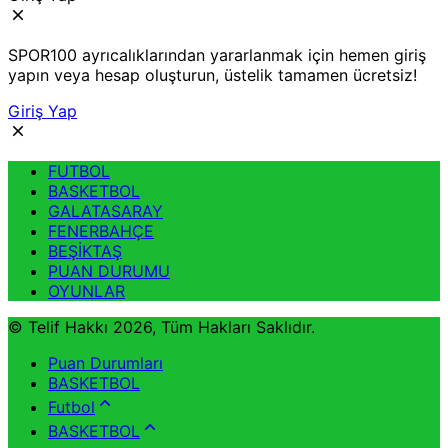
SPOR100 ayrıcalıklarından yararlanmak için hemen giriş
yapın veya hesap oluşturun, üstelik tamamen ücretsiz!
Giriş Yap
FUTBOL
BASKETBOL
GALATASARAY
FENERBAHÇE
BEŞİKTAŞ
PUAN DURUMU
OYUNLAR
© Telif Hakkı 2026, Tüm Hakları Saklıdır.
Puan Durumları
BASKETBOL
Futbol
BASKETBOL