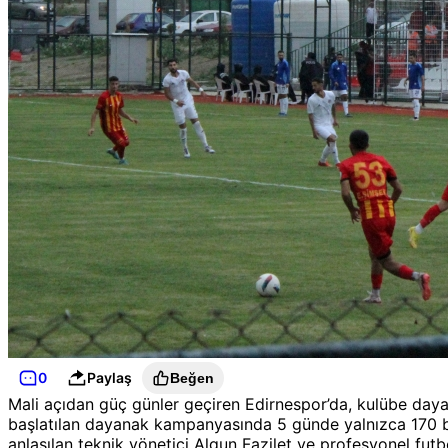
0
Paylaş
Beğen
Mali açıdan güç günler geçiren Edirnespor’da, kulübe day
başlatılan dayanak kampanyasında 5 günde yalnızca 170 bin
anlaşılan teknik yönetici Algun Fazilet ve profesyonel fut