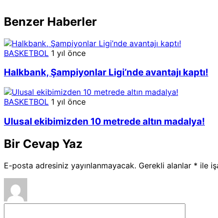
Benzer Haberler
BASKETBOL
1 yıl önce
Halkbank, Şampiyonlar Ligi’nde avantajı kaptı!
BASKETBOL
1 yıl önce
Ulusal ekibimizden 10 metrede altın madalya!
Bir Cevap Yaz
E-posta adresiniz yayınlanmayacak.
Gerekli alanlar
*
ile i