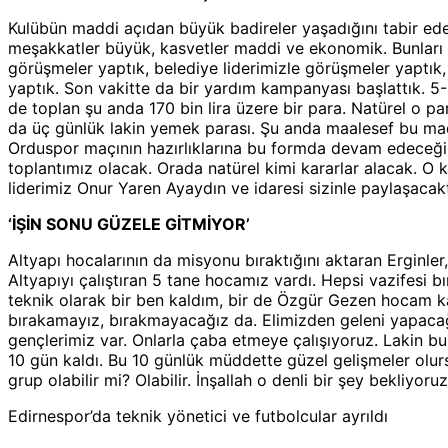
Kulübün maddi açıdan büyük badireler yaşadığını tabir eden 
meşakkatler büyük, kasvetler maddi ve ekonomik. Bunları 
görüşmeler yaptık, belediye liderimizle görüşmeler yaptık,
yaptık. Son vakitte da bir yardım kampanyası başlattık. 
de toplan şu anda 170 bin lira üzere bir para. Natürel o pa
da üç günlük lakin yemek parası. Şu anda maalesef bu mad
Orduspor maçının hazırlıklarına bu formda devam edeceği
toplantımız olacak. Orada natürel kimi kararlar alacak. O 
liderimiz Onur Yaren Ayaydın ve idaresi sizinle paylaşacakt
‘İŞİN SONU GÜZELE GİTMİYOR’
Altyapı hocalarının da misyonu bıraktığını aktaran Erginler,
Altyapıyı çalıştıran 5 tane hocamız vardı. Hepsi vazifesi bır
teknik olarak bir ben kaldım, bir de Özgür Gezen hocam k
bırakamayız, bırakmayacağız da. Elimizden geleni yapacağ
gençlerimiz var. Onlarla çaba etmeye çalışıyoruz. Lakin bu
10 gün kaldı. Bu 10 günlük müddette güzel gelişmeler olurs
grup olabilir mi? Olabilir. İnşallah o denli bir şey bekliyo
Edirnespor’da teknik yönetici ve futbolcular ayrıldı