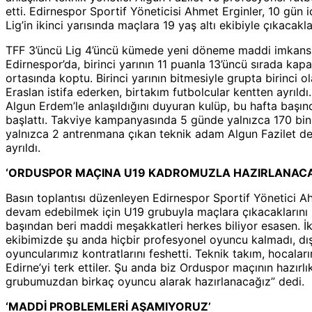
etti. Edirnespor Sportif Yöneticisi Ahmet Erginler, 10 gün
Lig’in ikinci yarısında maçlara 19 yaş altı ekibiyle çıkacakla
TFF 3’üncü Lig 4’üncü kümede yeni döneme maddi imkansız
Edirnespor’da, birinci yarının 11 puanla 13’üncü sırada kap
ortasında koptu. Birinci yarının bitmesiyle grupta birinci o
Eraslan istifa ederken, birtakım futbolcular kentten ayrıldı
Algun Erdem’le anlaşıldığını duyuran kulüp, bu hafta baş
başlattı. Takviye kampanyasında 5 günde yalnızca 170 bin 
yalnızca 2 antrenmana çıkan teknik adam Algun Fazilet de
ayrıldı.
‘ORDUSPOR MAÇINA U19 KADROMUZLA HAZIRLANACA
Basın toplantısı düzenleyen Edirnespor Sportif Yönetici Ahm
devam edebilmek için U19 grubuyla maçlara çıkacaklarını s
başından beri maddi meşakkatleri herkes biliyor esasen. İk
ekibimizde şu anda hiçbir profesyonel oyuncu kalmadı, dı
oyuncularımız kontratlarını feshetti. Teknik takım, hocalarım
Edirne’yi terk ettiler. Şu anda biz Orduspor maçının hazırl
grubumuzdan birkaç oyuncu alarak hazırlanacağız” dedi.
‘MADDİ PROBLEMLERİ AŞAMIYORUZ’