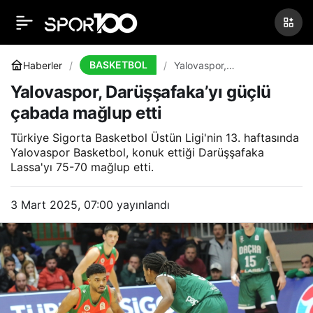
Bahçeşehir Koleji,
0
Paylaş
TOFAŞ’a geçit vermedi
BASKETBOL
Haberler
Yalovaspor,
Darüşşafaka’yı güçlü
Yalovaspor, Darüşşafaka’yı güçlü
çabada mağlup etti
çabada mağlup etti
Türkiye Sigorta Basketbol Üstün Ligi'nin 13. haftasında
Yalovaspor Basketbol, konuk ettiği Darüşşafaka
Lassa'yı 75-70 mağlup etti.
3 Mart 2025, 07:00
yayınlandı