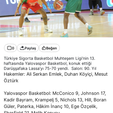
0
Paylaş
Beğen
Türkiye Sigorta Basketbol Muhteşem Ligi’nin 13.
haftasında Yalovaspor Basketbol, konuk ettiği
Darüşşafaka Lassa’yı 75-70 yendi.
Salon: 90. Yıl
Hakemler: Ali Serkan Emlek, Duhan Köyiçi, Mesut
Öztürk
Yalovaspor Basketbol: McConico 9, Johnson 17,
Kadir Bayram, Krampelj 5, Nichols 13, Hill, Boran
Güler, Paterka, Hâkim İnanç 10, Ege Özçelik,
Sherfield 21, Melih Kapucu